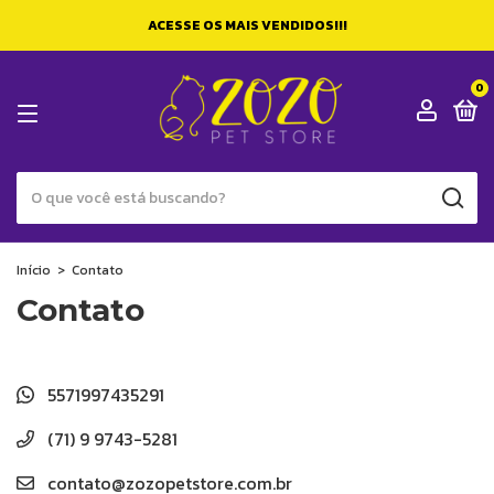
ACESSE OS MAIS VENDIDOS!!!
0
Início
>
Contato
Contato
5571997435291
(71) 9 9743-5281
contato@zozopetstore.com.br