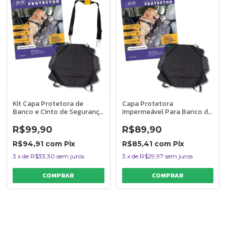
Kit Capa Protetora de
Capa Protetora
Banco e Cinto de Segurança
Impermeável Para Banco de
Para Cães Zozo Pet Store
Carro Pet Cães Gatos Zozo
Pet Store
R$99,90
R$89,90
R$94,91
com
Pix
R$85,41
com
Pix
3
x
de
R$33,30
sem juros
3
x
de
R$29,97
sem juros