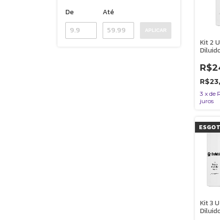
De
Até
APLICAR
Kit 2 
Dilui
Almot
Tosa 
R$2
R$23
3
x
de
juros
ESGO
Kit 3 
Dilui
Almot