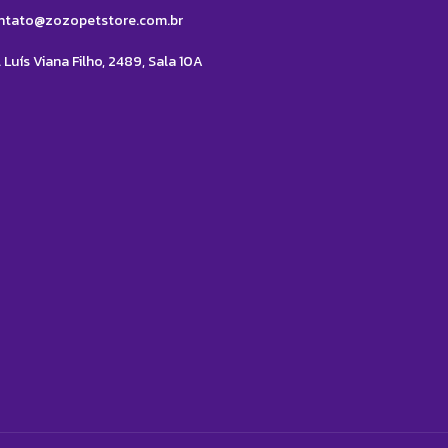
ntato@zozopetstore.com.br
 Luís Viana Filho, 2489, Sala 10A