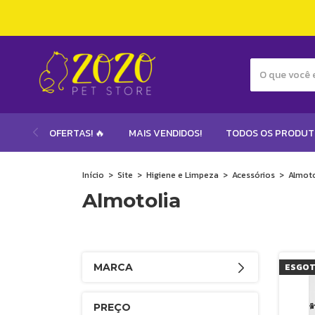
OFERTAS! 🔥
MAIS VENDIDOS!
TODOS OS PRODU
Início
>
Site
>
Higiene e Limpeza
>
Acessórios
>
Almoto
Almotolia
MARCA
ESGO
PREÇO