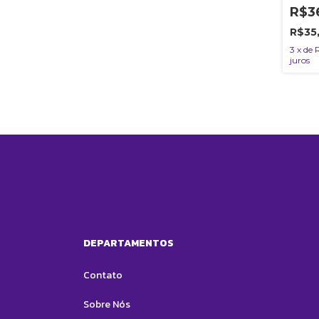
Tosa 
R$3
R$35
3
x
de
juros
DEPARTAMENTOS
Contato
Sobre Nós