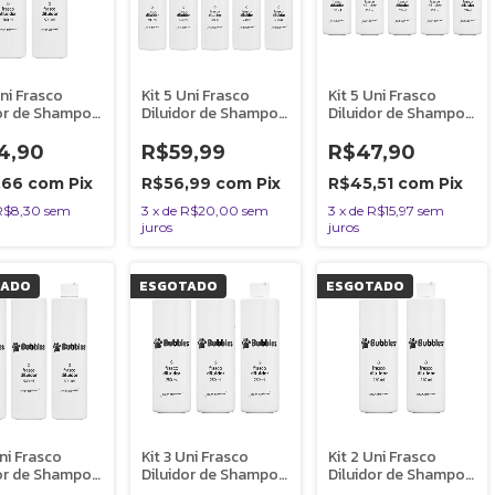
Uni Frasco
Kit 5 Uni Frasco
Kit 5 Uni Frasco
dor de Shampoo
Diluidor de Shampoo
Diluidor de Shampoo
olia Banho e
Almotolia Banho e
Almotolia Banho e
500ml
Tosa 500ml
Tosa 250ml
4,90
R$59,99
R$47,90
,66
com
Pix
R$56,99
com
Pix
R$45,51
com
Pix
R$8,30
sem
3
x
de
R$20,00
sem
3
x
de
R$15,97
sem
juros
juros
TADO
ESGOTADO
ESGOTADO
Uni Frasco
Kit 3 Uni Frasco
Kit 2 Uni Frasco
dor de Shampoo
Diluidor de Shampoo
Diluidor de Shampoo
olia Banho e
Almotolia Banho e
Almotolia Banho e