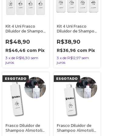
Kit 4 Uni Frasco
Kit 4 Uni Frasco
Diluidor de Shampoo
Diluidor de Shampoo
Almotolia Banho e
Almotolia Banho e
Tosa 500ml
Tosa 250ml
R$48,90
R$38,90
R$46,46
com
Pix
R$36,96
com
Pix
3
x
de
R$16,30
sem
3
x
de
R$12,97
sem
juros
juros
ESGOTADO
ESGOTADO
Frasco Diluidor de
Frasco Diluidor de
Shampoo Almotolia
Shampoo Almotolia
Banho e Tosa
Banho e Tosa