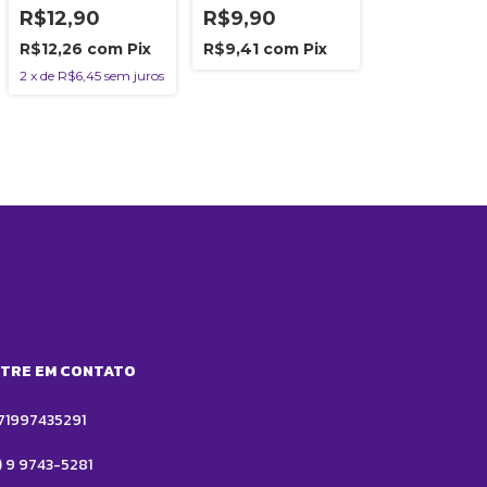
Bubbles 500ml
Bubbles 250ml
R$12,90
R$9,90
R$12,26
com
Pix
R$9,41
com
Pix
2
x
de
R$6,45
sem juros
TRE EM CONTATO
71997435291
1) 9 9743-5281