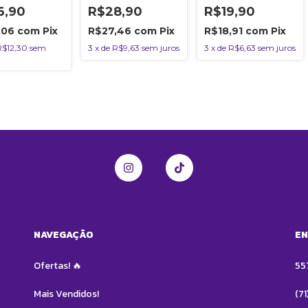
500ml
Tosa 250ml
Tosa 250ml
6,90
R$28,90
R$19,90
,06
com
Pix
R$27,46
com
Pix
R$18,91
com
Pix
R$12,30
sem
3
x
de
R$9,63
sem juros
3
x
de
R$6,63
sem juros
NAVEGAÇÃO
EN
Ofertas! 🔥
55
Mais Vendidos!
(7