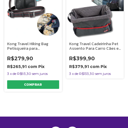
Kong Travel Hiking Bag
Kong Travel Cadeirinha Pet
Petisqueira para
Assento Para Carro Cães e
Treinamento Adestramento
Gatos Até 12kg
Cães
R$279,90
R$399,90
R$265,91
com
Pix
R$379,91
com
Pix
3
x
de
R$93,30
sem juros
3
x
de
R$133,30
sem juros