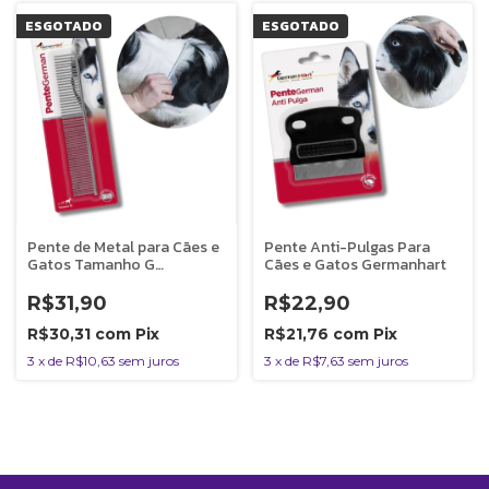
ESGOTADO
ESGOTADO
Pente de Metal para Cães e
Pente Anti-Pulgas Para
Gatos Tamanho G
Cães e Gatos Germanhart
Germanhart
R$31,90
R$22,90
R$30,31
com
Pix
R$21,76
com
Pix
3
x
de
R$10,63
sem juros
3
x
de
R$7,63
sem juros