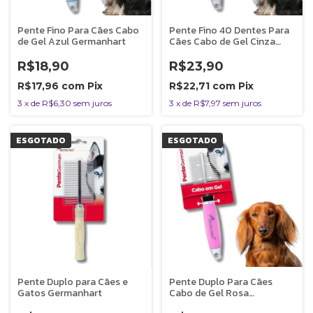
Pente Fino Para Cães Cabo
Pente Fino 40 Dentes Para
de Gel Azul Germanhart
Cães Cabo de Gel Cinza
Germanhart
R$18,90
R$23,90
R$17,96
com
Pix
R$22,71
com
Pix
3
x
de
R$6,30
sem juros
3
x
de
R$7,97
sem juros
ESGOTADO
ESGOTADO
Pente Duplo para Cães e
Pente Duplo Para Cães
Gatos Germanhart
Cabo de Gel Rosa
Germanhart