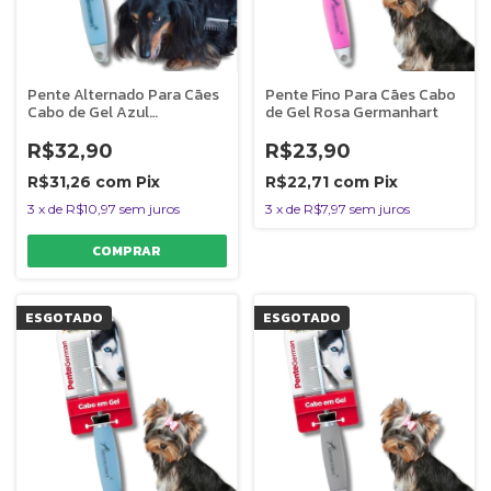
Pente Alternado Para Cães
Pente Fino Para Cães Cabo
Cabo de Gel Azul
de Gel Rosa Germanhart
Germanhart
R$32,90
R$23,90
R$31,26
com
Pix
R$22,71
com
Pix
3
x
de
R$10,97
sem juros
3
x
de
R$7,97
sem juros
ESGOTADO
ESGOTADO