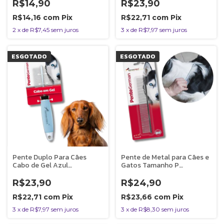
R$14,90
R$23,90
R$14,16
com
Pix
R$22,71
com
Pix
2
x
de
R$7,45
sem juros
3
x
de
R$7,97
sem juros
ESGOTADO
ESGOTADO
Pente Duplo Para Cães
Pente de Metal para Cães e
Cabo de Gel Azul
Gatos Tamanho P
Germanhart
Germanhart
R$23,90
R$24,90
R$22,71
com
Pix
R$23,66
com
Pix
3
x
de
R$7,97
sem juros
3
x
de
R$8,30
sem juros