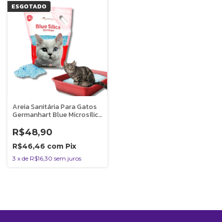
ESGOTADO
Areia Sanitária Para Gatos
Germanhart Blue Microsílica
1,8kg
R$48,90
R$46,46
com
Pix
3
x
de
R$16,30
sem juros