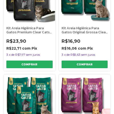
Kit Areia Higiênica Para
Kit Areia Higiênica Para
Gatos Premium Clear Cats
Gatos Original Grossa Clear
12Kg
Cats 8Kg
R$23,90
R$16,90
R$22,71
com
Pix
R$16,06
com
Pix
3
x
de
R$7,97
sem juros
3
x
de
R$5,63
sem juros