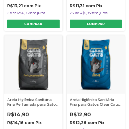
R$13,21
com
Pix
R$11,31
com
Pix
2
x
de
R$6,95
sem juros
2
x
de
R$5,95
sem juros
Areia Higiênica Sanitária
Areia Higiênica Sanitária
Fina Perfumada para Gatos
Fina para Gatos Clear Cats
Clear Cats 4kg
4kg
R$14,90
R$12,90
R$14,16
com
Pix
R$12,26
com
Pix