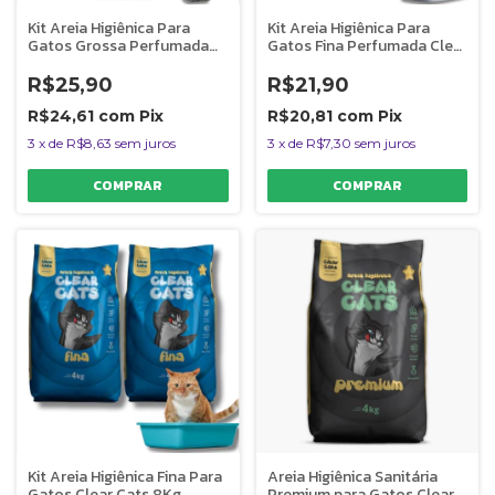
Kit Areia Higiênica Para
Kit Areia Higiênica Para
Gatos Grossa Perfumada
Gatos Fina Perfumada Clear
Clear Cats 12Kg
Cats 8Kg
R$25,90
R$21,90
R$24,61
com
Pix
R$20,81
com
Pix
3
x
de
R$8,63
sem juros
3
x
de
R$7,30
sem juros
Kit Areia Higiênica Fina Para
Areia Higiênica Sanitária
Gatos Clear Cats 8Kg
Premium para Gatos Clear