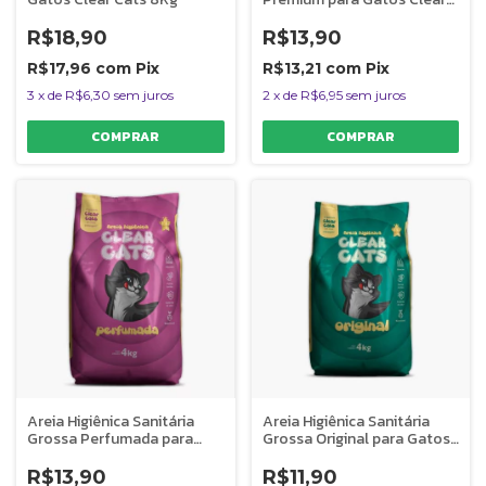
Cats 4kg
R$18,90
R$13,90
R$17,96
com
Pix
R$13,21
com
Pix
3
x
de
R$6,30
sem juros
2
x
de
R$6,95
sem juros
Areia Higiênica Sanitária
Areia Higiênica Sanitária
Grossa Perfumada para
Grossa Original para Gatos
Gatos Clear Cats 4kg
Clear Cats 4kg
R$13,90
R$11,90