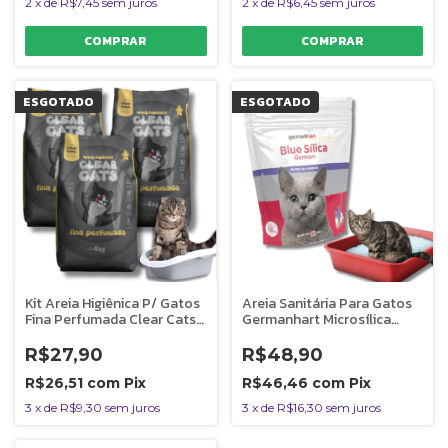
2
x
de
R$7,45
sem juros
2
x
de
R$6,45
sem juros
ESGOTADO
ESGOTADO
Kit Areia Higiênica P/ Gatos
Areia Sanitária Para Gatos
Fina Perfumada Clear Cats
Germanhart Microsílica
12Kg
Lavanda 1,8kg
R$27,90
R$48,90
R$26,51
com
Pix
R$46,46
com
Pix
3
x
de
R$9,30
sem juros
3
x
de
R$16,30
sem juros