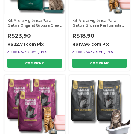
Kit Areia Higiênica Para
Kit Areia Higiênica Para
Gatos Original Grossa Clear
Gatos Grossa Perfumada
Cats 12Kg
Clear Cats 8Kg
R$23,90
R$18,90
R$22,71
com
Pix
R$17,96
com
Pix
3
x
de
R$7,97
sem juros
3
x
de
R$6,30
sem juros