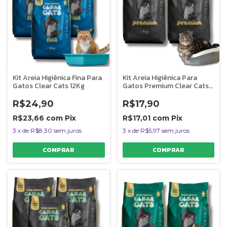
Kit Areia Higiênica Fina Para
Kit Areia Higiênica Para
Gatos Clear Cats 12Kg
Gatos Premium Clear Cats
8Kg
R$24,90
R$17,90
R$23,66
com
Pix
R$17,01
com
Pix
3
x
de
R$8,30
sem juros
3
x
de
R$5,97
sem juros