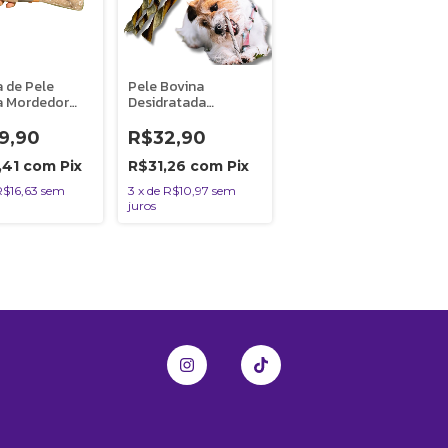
 de Pele
Pele Bovina
a Mordedor
Desidratada
Natural Para
Palitinho Mordedor
atuka 1
100% Natural Para
9,90
R$32,90
de M
Cães 4 Unidades
Natuka
,41
com
Pix
R$31,26
com
Pix
R$16,63
sem
3
x
de
R$10,97
sem
juros