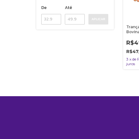
De
Até
APLICAR
Trança
Bovin
100% 
Cães N
R$4
Unida
R$47
3
x
de
juros