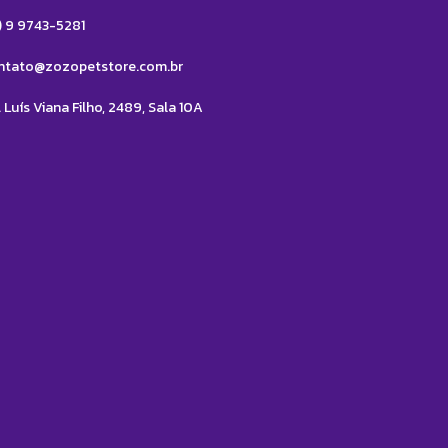
1) 9 9743-5281
ntato@zozopetstore.com.br
 Luís Viana Filho, 2489, Sala 10A