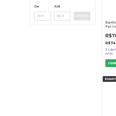
De
Até
APLICAR
Banho
Pet Ce
500 m
Gatos
R$7
R$74
3
x
de
juros
ESGO