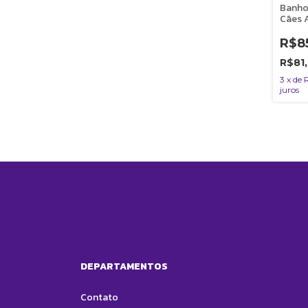
Banho
Cães 
- 296
R$8
R$81
3
x
de
juros
DEPARTAMENTOS
Contato