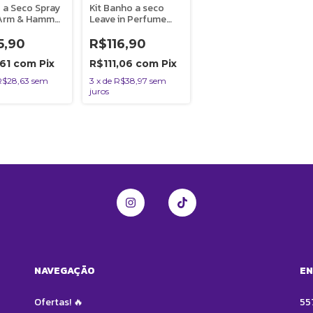
 a Seco Spray
Kit Banho a seco
Arm & Hammer
Leave in Perfume
 ml
Explosão de
Encantos Vuelo
5,90
R$116,90
Cães
,61
com
Pix
R$111,06
com
Pix
R$28,63
sem
3
x
de
R$38,97
sem
juros
NAVEGAÇÃO
EN
Ofertas! 🔥
55