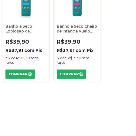
Banho a Seco
Banho a Seco Cheiro
Explosão de
de Infancia Vuelo
Encantos Vuelo
Dolce Pet Cães e
Dolce Pet Cães e
Gatos - 300 ml
R$39,90
R$39,90
Gatos - 300 ml
R$37,91
com
Pix
R$37,91
com
Pix
3
x
de
R$13,30
sem
3
x
de
R$13,30
sem
juros
juros