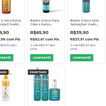
 A Seco Dolce
Banho a Seco Para
Banho a Seco Sete
reja E Avelã -
Cães e Gatos
Sensações Vuelo
l Cães E
Remove Oleosidade
Dolce Pet Cães e
Bubbles 300ml
Gatos 300 ml
8,90
R$65,90
R$39,90
,96
com
Pix
R$62,61
com
Pix
R$37,91
com
Pix
R$26,30
sem
3
x
de
R$21,97
sem
3
x
de
R$13,30
sem
juros
juros
TADO
ESGOTADO