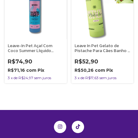
Leave-In Pet Açaí Com
Leave In Pet Gelato de
Coco Summer Líquido
Pistache Para Cães Banho e
300ml Cães Gatos Banho e
Tosa 300ml Bubbles
Tosa Bubbles
R$74,90
R$52,90
R$71,16
com
Pix
R$50,26
com
Pix
3
x
de
R$24,97
sem juros
3
x
de
R$17,63
sem juros