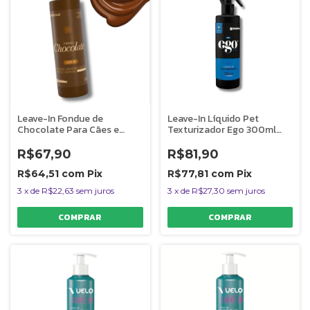
Leave-In Fondue de
Leave-In Líquido Pet
Chocolate Para Cães e
Texturizador Ego 300ml
Gatos Banho e Tosa 300ml
Cães e Gatos Banho e Tosa
Bubbles
Bubbles
R$67,90
R$81,90
R$64,51
com
Pix
R$77,81
com
Pix
3
x
de
R$22,63
sem juros
3
x
de
R$27,30
sem juros