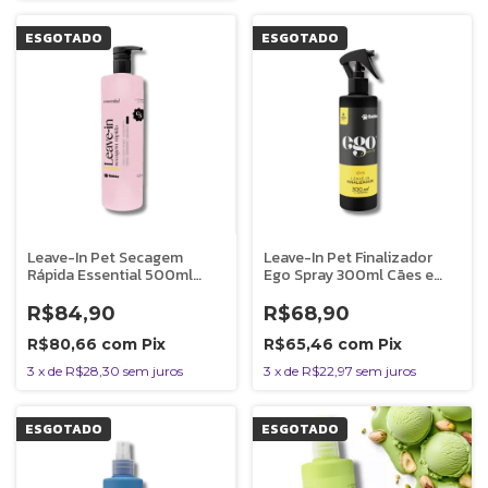
ESGOTADO
ESGOTADO
Leave-In Pet Secagem
Leave-In Pet Finalizador
Rápida Essential 500ml
Ego Spray 300ml Cães e
Cães e Gatos Banho e Tosa
Gatos Banho e Tosa
Bubbles
Bubbles
R$84,90
R$68,90
R$80,66
com
Pix
R$65,46
com
Pix
3
x
de
R$28,30
sem juros
3
x
de
R$22,97
sem juros
ESGOTADO
ESGOTADO