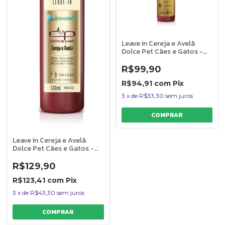
Leave in Cereja e Avelã
Dolce Pet Cães e Gatos -
300 ml
R$99,90
R$94,91
com
Pix
3
x
de
R$33,30
sem juros
Leave in Cereja e Avelã
Dolce Pet Cães e Gatos -
500 ml
R$129,90
R$123,41
com
Pix
3
x
de
R$43,30
sem juros