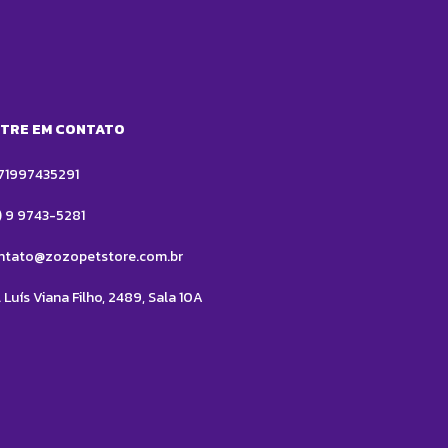
TRE EM CONTATO
71997435291
1) 9 9743-5281
ntato@zozopetstore.com.br
 Luís Viana Filho, 2489, Sala 10A