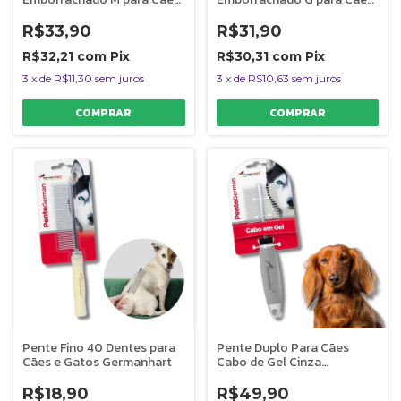
e Gatos Germanhart
e Gatos Germanhart
R$33,90
R$31,90
R$32,21
com
Pix
R$30,31
com
Pix
3
x
de
R$11,30
sem juros
3
x
de
R$10,63
sem juros
Pente Fino 40 Dentes para
Pente Duplo Para Cães
Cães e Gatos Germanhart
Cabo de Gel Cinza
Germanhart
R$18,90
R$49,90