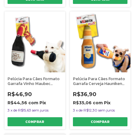
Pelúcia Para Cães Formato
Pelúcia Para Cães Formato
Garrafa Vinho Maubec
Garrafa Cerveja Hauniken
Germanhart
Germanhart
R$46,90
R$36,90
R$44,56
com
Pix
R$35,06
com
Pix
3
x
de
R$15,63
sem juros
3
x
de
R$12,30
sem juros