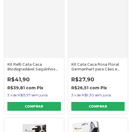
Kit Refil Cata Caca
Kit Cata Caca Rosa Floral
Biodegradável Saquinhos
Germanhart para Cães e
Higiênicos 8 Rolos
Gatos
Germanhart
R$41,90
R$27,90
R$39,81
com
Pix
R$26,51
com
Pix
3
x
de
R$13,97
sem juros
3
x
de
R$9,30
sem juros