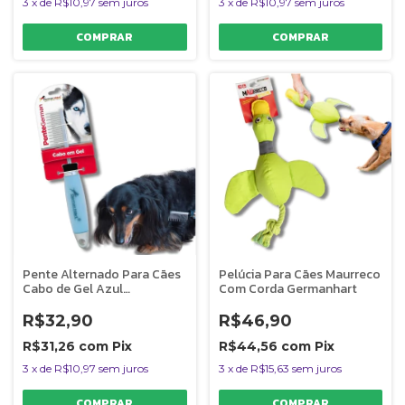
3
x
de
R$10,97
sem juros
3
x
de
R$10,97
sem juros
Pente Alternado Para Cães
Pelúcia Para Cães Maurreco
Cabo de Gel Azul
Com Corda Germanhart
Germanhart
R$32,90
R$46,90
R$31,26
com
Pix
R$44,56
com
Pix
3
x
de
R$10,97
sem juros
3
x
de
R$15,63
sem juros