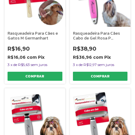
Rasqueadeira Para Cães e
Rasqueadeira Para Cães
Gatos M Germanhart
Cabo de Gel Rosa P
Germanhart
R$16,90
R$38,90
R$16,06
com
Pix
R$36,96
com
Pix
3
x
de
R$5,63
sem juros
3
x
de
R$12,97
sem juros