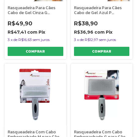
Rasqueadeira Para Cães
Rasqueadeira Para Cães
Cabo de Gel Cinza G
Cabo de Gel Azul P
Germanhart
Germanhart
R$49,90
R$38,90
R$47,41
com
Pix
R$36,96
com
Pix
3
x
de
R$16,63
sem juros
3
x
de
R$12,97
sem juros
Rasqueadeira Com Cabo
Rasqueadeira Com Cabo
Emborrachado M para Cães
Emborrachado G para Cães