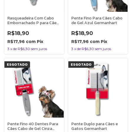
Rasqueadeira Com Cabo
Pente Fino Para Cães Cabo
Emborrachado P para Cães
de Gel Azul Germanhart
e Gatos Germanhart
R$18,90
R$18,90
R$17,96
com
Pix
R$17,96
com
Pix
3
x
de
R$6,30
sem juros
3
x
de
R$6,30
sem juros
ESGOTADO
ESGOTADO
Pente Fino 40 Dentes Para
Pente Duplo para Cães e
Cães Cabo de Gel Cinza
Gatos Germanhart