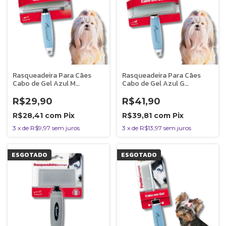
Rasqueadeira Para Cães
Rasqueadeira Para Cães
Cabo de Gel Azul M
Cabo de Gel Azul G
Germanhart
Germanhart
R$29,90
R$41,90
R$28,41
com
Pix
R$39,81
com
Pix
3
x
de
R$9,97
sem juros
3
x
de
R$13,97
sem juros
ESGOTADO
ESGOTADO