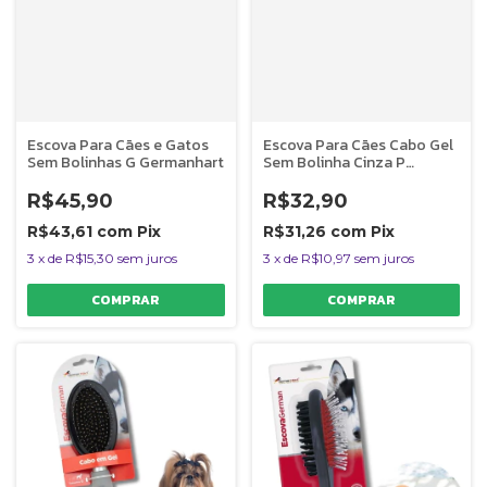
Escova Para Cães e Gatos
Escova Para Cães Cabo Gel
Sem Bolinhas G Germanhart
Sem Bolinha Cinza P
Germanhart
R$45,90
R$32,90
R$43,61
com
Pix
R$31,26
com
Pix
3
x
de
R$15,30
sem juros
3
x
de
R$10,97
sem juros