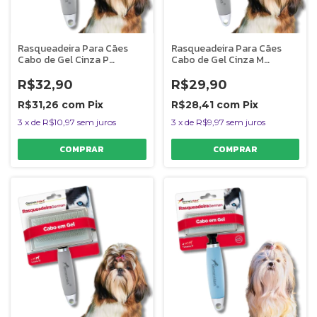
Rasqueadeira Para Cães
Rasqueadeira Para Cães
Cabo de Gel Cinza P
Cabo de Gel Cinza M
Germanhart
Germanhart
R$32,90
R$29,90
R$31,26
com
Pix
R$28,41
com
Pix
3
x
de
R$10,97
sem juros
3
x
de
R$9,97
sem juros