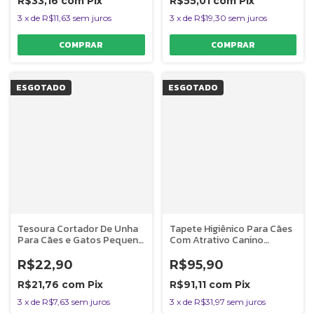
R$33,16
com
Pix
R$55,01
com
Pix
3
x
de
R$11,63
sem juros
3
x
de
R$19,30
sem juros
ESGOTADO
ESGOTADO
Tesoura Cortador De Unha
Tapete Higiênico Para Cães
Para Cães e Gatos Pequeno
Com Atrativo Canino
Porte Germanhart
Germanhart 30 Un
R$22,90
R$95,90
R$21,76
com
Pix
R$91,11
com
Pix
3
x
de
R$7,63
sem juros
3
x
de
R$31,97
sem juros