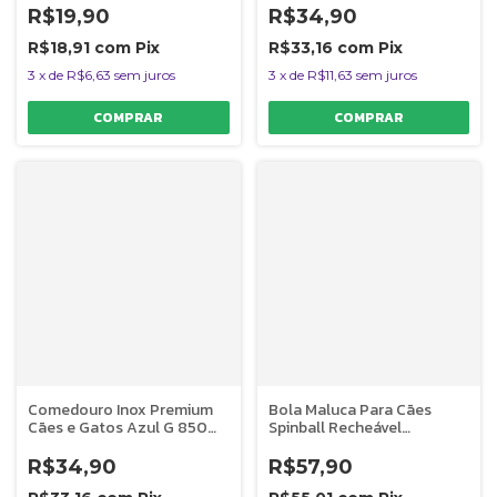
R$19,90
R$34,90
R$18,91
com
Pix
R$33,16
com
Pix
3
x
de
R$6,63
sem juros
3
x
de
R$11,63
sem juros
Comedouro Inox Premium
Bola Maluca Para Cães
Cães e Gatos Azul G 850ml
Spinball Recheável
Germanhart
Resistente Germanhart
R$34,90
R$57,90