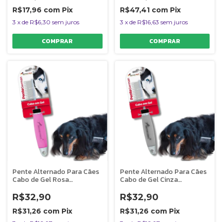
R$17,96
com
Pix
R$47,41
com
Pix
3
x
de
R$6,30
sem juros
3
x
de
R$16,63
sem juros
Pente Alternado Para Cães
Pente Alternado Para Cães
Cabo de Gel Rosa
Cabo de Gel Cinza
Germanhart
Germanhart
R$32,90
R$32,90
R$31,26
com
Pix
R$31,26
com
Pix