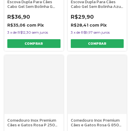
Escova Dupla Para Cães
Escova Dupla Para Cães
Cabo Gel Sem Bolinha G
Cabo Gel Sem Bolinha Azul
Germanhart
M Germanhart
R$36,90
R$29,90
R$35,06
com
Pix
R$28,41
com
Pix
3
x
de
R$12,30
sem juros
3
x
de
R$9,97
sem juros
Comedouro Inox Premium
Comedouro Inox Premium
Cães e Gatos Rosa P 250ml
Cães e Gatos Rosa G 850ml
Germanhart
Germanhart