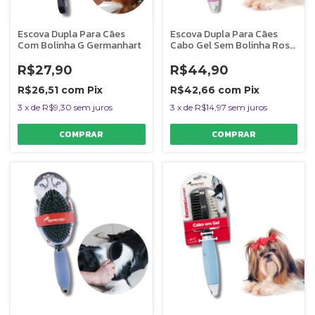
Escova Dupla Para Cães
Escova Dupla Para Cães
Com Bolinha G Germanhart
Cabo Gel Sem Bolinha Rosa
G Germanhart
R$27,90
R$44,90
R$26,51
com
Pix
R$42,66
com
Pix
3
x
de
R$9,30
sem juros
3
x
de
R$14,97
sem juros