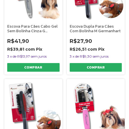
Escova Para Cães Cabo Gel
Escova Dupla Para Cães
Sem Bolinha Cinza G
Com Bolinha M Germanhart
Germanhart
R$41,90
R$27,90
R$39,81
com
Pix
R$26,51
com
Pix
3
x
de
R$13,97
sem juros
3
x
de
R$9,30
sem juros