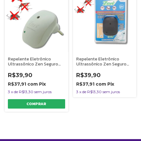
Repelente Eletrônico
Repelente Eletrônico
Ultrassônico Zen Seguro
Ultrassônico Zen Seguro
Para Pets e Crianças
Para Pets e Crianças
Alcance 30m² Branco
Alcance 30m² Amicus Preto
R$39,90
R$39,90
R$37,91
com
Pix
R$37,91
com
Pix
3
x
de
R$13,30
sem juros
3
x
de
R$13,30
sem juros