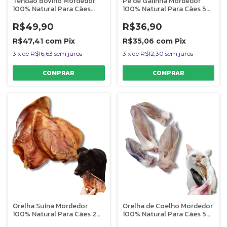
Tendão Bovino Mordedor
Pé de Galinha Mordedor
100% Natural Para Cães
100% Natural Para Cães 5
100g Bicho do Mato
Uni Bicho do Mato
R$49,90
R$36,90
R$47,41
com
Pix
R$35,06
com
Pix
3
x
de
R$16,63
sem juros
3
x
de
R$12,30
sem juros
Orelha Suína Mordedor
Orelha de Coelho Mordedor
100% Natural Para Cães 2
100% Natural Para Cães 5
Uni Bicho do Mato
Uni Bicho do Mato