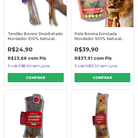
Tendão Bovino Desidratado
Pele Bovina Enrolada
Mordedor 100% Natural
Mordedor 100% Natural
Para Cães Big Bumerangue 1
Para Cães 4 Unidades
Unidade AlecrimPet
Rosquinha Mineira
R$24,90
R$39,90
AlecrimPet
R$23,66
com
Pix
R$37,91
com
Pix
3
x
de
R$8,30
sem juros
3
x
de
R$13,30
sem juros