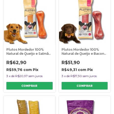
Plutos Mordedor 100%
Plutos Mordedor 100%
Natural de Queijo e Salmão
Natural de Queijo e Bacon
Para Cães G
Para Cães M
R$62,90
R$51,90
R$59,76
com
Pix
R$49,31
com
Pix
3
x
de
R$20,97
sem juros
3
x
de
R$17,30
sem juros