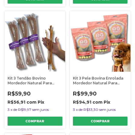
Kit 3 Tendão Bovino
Kit 3 Pele Bovina Enrolada
Mordedor Natural Para
Mordedor Natural Para
Cães Big Bumerangue
Cães Rosquinha AlecrimPet
AlecrimPet
R$59,90
R$99,90
R$56,91
com
Pix
R$94,91
com
Pix
3
x
de
R$19,97
sem juros
3
x
de
R$33,30
sem juros