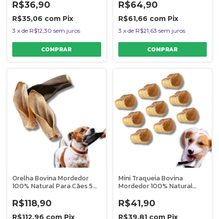
R$36,90
R$64,90
R$35,06
com
Pix
R$61,66
com
Pix
3
x
de
R$12,30
sem juros
3
x
de
R$21,63
sem juros
Orelha Bovina Mordedor
Mini Traqueia Bovina
100% Natural Para Cães 5
Mordedor 100% Natural
Uni Bicho do Mato
Para Cães 9 Uni Bicho do
Mato
R$118,90
R$41,90
R$112,96
com
Pix
R$39,81
com
Pix