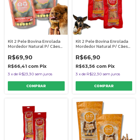
Kit 2 Pele Bovina Enrolada
Kit 2 Pele Bovina Enrolada
Mordedor Natural P/ Cães
Mordedor Natural P/ Cães
Rosquinha Mineira
Rocambole Miudo
AlecrimPet
AlecrimPet
R$69,90
R$66,90
R$66,41
com
Pix
R$63,56
com
Pix
3
x
de
R$23,30
sem juros
3
x
de
R$22,30
sem juros