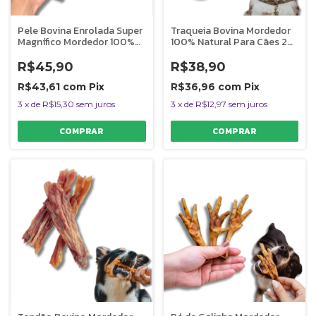
Pele Bovina Enrolada Super
Traqueia Bovina Mordedor
Magnífico Mordedor 100%
100% Natural Para Cães 2
Natural Para Cães
Uni Bicho do Mato
AlecrimPet
R$45,90
R$38,90
R$43,61
com
Pix
R$36,96
com
Pix
3
x
de
R$15,30
sem juros
3
x
de
R$12,97
sem juros