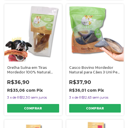
Orelha Suína em Tiras
Casco Bovino Mordedor
Mordedor 100% Natural
Natural para Cães 3 Uni Pet
Para Cães Pet Bem 6
Bem
Unidades
R$36,90
R$37,90
R$35,06
com
Pix
R$36,01
com
Pix
3
x
de
R$12,30
sem juros
3
x
de
R$12,63
sem juros