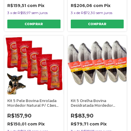
R$159,51
com
Pix
R$206,06
com
Pix
3
x
de
R$55,97
sem juros
3
x
de
R$72,30
sem juros
Kit 5 Pele Bovina Enrolada
Kit 5 Orelha Bovina
Mordedor Natural P/ Cães
Desidratada Mordedor
Rocambole Miudo
Natural Para Cães Preciosa
AlecrimPet
AlecrimPet
R$157,90
R$83,90
R$150,01
com
Pix
R$79,71
com
Pix