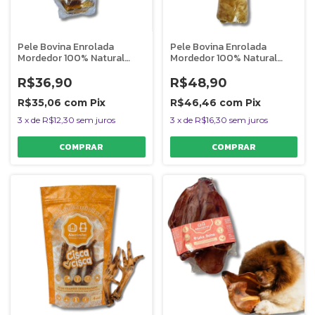
Pele Bovina Enrolada
Pele Bovina Enrolada
Mordedor 100% Natural
Mordedor 100% Natural
Para Cães 1 Unidade
Para Cães 1 Unidade
Rocambole Mineiro Miudo
Rocambole Mineiro Graúdo
R$36,90
R$48,90
AlecrimPet
AlecrimPet
R$35,06
com
Pix
R$46,46
com
Pix
3
x
de
R$12,30
sem juros
3
x
de
R$16,30
sem juros