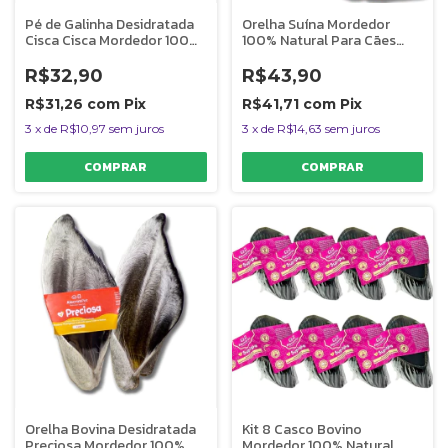
Pé de Galinha Desidratada
Orelha Suína Mordedor
Cisca Cisca Mordedor 100%
100% Natural Para Cães
Natural Para Cães 4
Lela Suina 2 Unidades
Unidades AlecrimPet
AlecrimPet
R$32,90
R$43,90
R$31,26
com
Pix
R$41,71
com
Pix
3
x
de
R$10,97
sem juros
3
x
de
R$14,63
sem juros
Orelha Bovina Desidratada
Kit 8 Casco Bovino
Preciosa Mordedor 100%
Mordedor 100% Natural