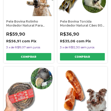
Pele Bovina Rolinho
Pele Bovina Torcida
Mordedor Natural Para
Mordedor Natural Cães 80g
Cães Bicho do Mato
Bicho do Mato
R$59,90
R$36,90
R$56,91
com
Pix
R$35,06
com
Pix
3
x
de
R$19,97
sem juros
3
x
de
R$12,30
sem juros