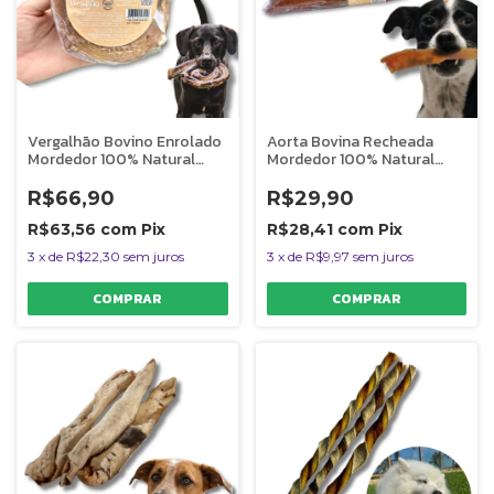
Vergalhão Bovino Enrolado
Aorta Bovina Recheada
Mordedor 100% Natural
Mordedor 100% Natural
Para Cães Pet Bem 1 Uni
Para Cães Chocalho Pet
Bem 1 Uni
R$66,90
R$29,90
R$63,56
com
Pix
R$28,41
com
Pix
3
x
de
R$22,30
sem juros
3
x
de
R$9,97
sem juros