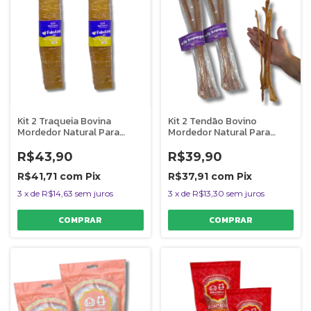
Kit 2 Traqueia Bovina
Kit 2 Tendão Bovino
Mordedor Natural Para
Mordedor Natural Para
Cães Fabulosa Uno
Cães Big Bumerangue
AlecrimPet
AlecrimPet
R$43,90
R$39,90
R$41,71
com
Pix
R$37,91
com
Pix
3
x
de
R$14,63
sem juros
3
x
de
R$13,30
sem juros