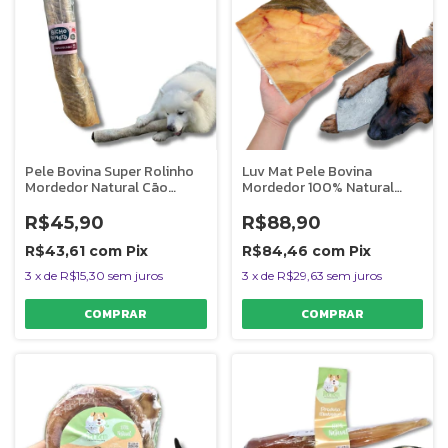
Pele Bovina Super Rolinho
Luv Mat Pele Bovina
Mordedor Natural Cão
Mordedor 100% Natural
Bicho do Mato
Para Caes 1 Unidade
R$45,90
R$88,90
R$43,61
com
Pix
R$84,46
com
Pix
3
x
de
R$15,30
sem juros
3
x
de
R$29,63
sem juros