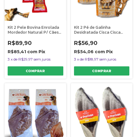
Kit 2 Pele Bovina Enrolada
Kit 2 Pé de Galinha
Mordedor Natural P/ Cães
Desidratada Cisca Cisca
Rocambole Graúdo
Mordedor Para Cães
AlecrimPet
AlecrimPet
R$89,90
R$56,90
R$85,41
com
Pix
R$54,06
com
Pix
3
x
de
R$29,97
sem juros
3
x
de
R$18,97
sem juros