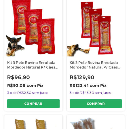
Kit 3 Pele Bovina Enrolada
Kit 3 Pele Bovina Enrolada
Mordedor Natural P/ Cães
Mordedor Natural P/ Cães
Rocambole Miudo
Rocambole Graúdo
AlecrimPet
AlecrimPet
R$96,90
R$129,90
R$92,06
com
Pix
R$123,41
com
Pix
3
x
de
R$32,30
sem juros
3
x
de
R$43,30
sem juros