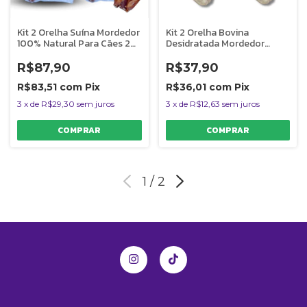
Kit 2 Orelha Suína Mordedor
Kit 2 Orelha Bovina
100% Natural Para Cães 2
Desidratada Mordedor
Uni AlecrimPet
Natural Para Cães Preciosa
AlecrimPet
R$87,90
R$37,90
R$83,51
com
Pix
R$36,01
com
Pix
3
x
de
R$29,30
sem juros
3
x
de
R$12,63
sem juros
1
/
2