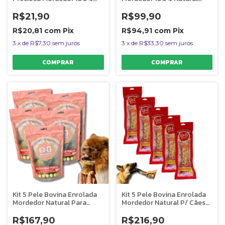
Natural Para Cães 1 Unidade
Para Caes Supimpa
AlecrimPet
AlecrimPet
R$21,90
R$99,90
R$20,81
com
Pix
R$94,91
com
Pix
3
x
de
R$7,30
sem juros
3
x
de
R$33,30
sem juros
Kit 5 Pele Bovina Enrolada
Kit 5 Pele Bovina Enrolada
Mordedor Natural Para
Mordedor Natural P/ Cães
Cães Rosquinha AlecrimPet
Rocambole Graúdo
AlecrimPet
R$167,90
R$216,90