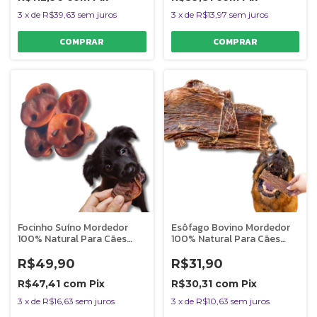
3
x
de
R$39,63
sem juros
3
x
de
R$13,97
sem juros
Focinho Suíno Mordedor
Esôfago Bovino Mordedor
100% Natural Para Cães
100% Natural Para Cães
150g Bicho do Mato
50g Bicho do Mato
R$49,90
R$31,90
R$47,41
com
Pix
R$30,31
com
Pix
3
x
de
R$16,63
sem juros
3
x
de
R$10,63
sem juros