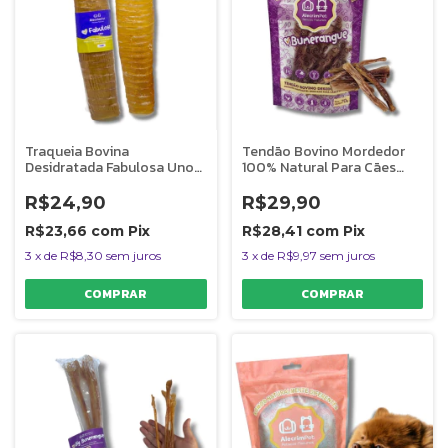
Traqueia Bovina
Tendão Bovino Mordedor
Desidratada Fabulosa Uno
100% Natural Para Cães
Mordedor 100% Natural
Bumerangue 60g
Para Cães 1 Unidade
AlecrimPet
R$24,90
R$29,90
AlecrimPet
R$23,66
com
Pix
R$28,41
com
Pix
3
x
de
R$8,30
sem juros
3
x
de
R$9,97
sem juros