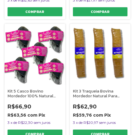
3
x
de
R$52,63
sem juros
3
x
de
R$27,97
sem juros
Kit 5 Casco Bovino
Kit 3 Traqueia Bovina
Mordedor 100% Natural
Mordedor Natural Para
Para Caes Supimpa
Cães Fabulosa Uno
AlecrimPet
AlecrimPet
R$66,90
R$62,90
R$63,56
com
Pix
R$59,76
com
Pix
3
x
de
R$22,30
sem juros
3
x
de
R$20,97
sem juros