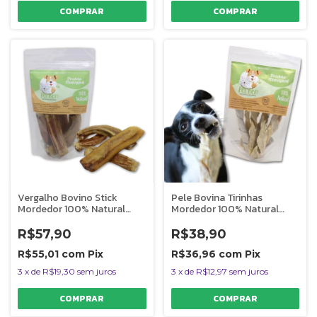
Vergalho Bovino Stick
Pele Bovina Tirinhas
Mordedor 100% Natural
Mordedor 100% Natural
Para Cães Pet Bem
Para Cães Pet Bem 100g
R$57,90
R$38,90
R$55,01
com
Pix
R$36,96
com
Pix
3
x
de
R$19,30
sem juros
3
x
de
R$12,97
sem juros