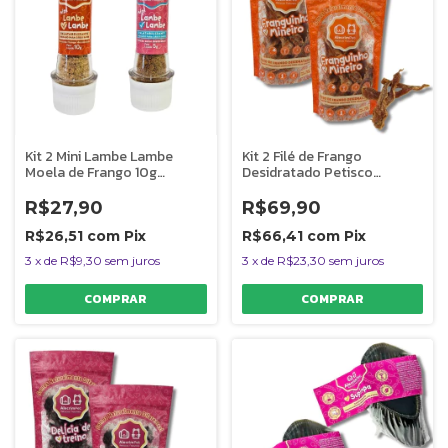
Kit 2 Mini Lambe Lambe
Kit 2 Filé de Frango
Moela de Frango 10g
Desidratado Petisco
Pulmão Suíno 5g Cães
Natural Para Cães e Gatos
Gatos AlecrimPet
AlecrimPet
R$27,90
R$69,90
R$26,51
com
Pix
R$66,41
com
Pix
3
x
de
R$9,30
sem juros
3
x
de
R$23,30
sem juros