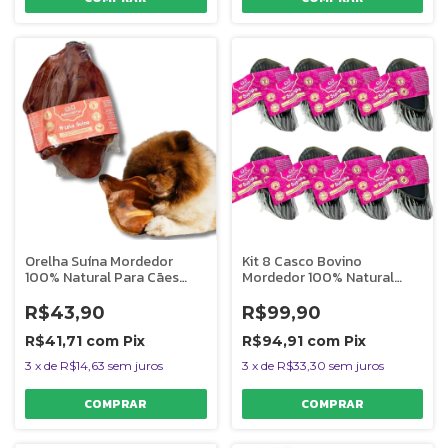
Orelha Suína Mordedor
Kit 8 Casco Bovino
100% Natural Para Cães
Mordedor 100% Natural
Lela Suina 2 Unidades
Para Caes Supimpa
AlecrimPet
AlecrimPet
R$43,90
R$99,90
R$41,71
com
Pix
R$94,91
com
Pix
3
x
de
R$14,63
sem juros
3
x
de
R$33,30
sem juros