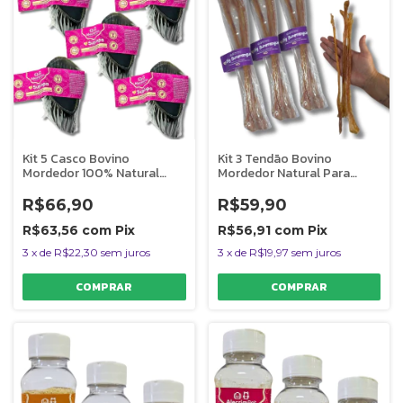
Kit 5 Casco Bovino
Kit 3 Tendão Bovino
Mordedor 100% Natural
Mordedor Natural Para
Para Caes Supimpa
Cães Big Bumerangue
AlecrimPet
AlecrimPet
R$66,90
R$59,90
R$63,56
com
Pix
R$56,91
com
Pix
3
x
de
R$22,30
sem juros
3
x
de
R$19,97
sem juros