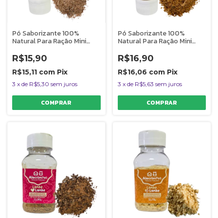
Pó Saborizante 100%
Pó Saborizante 100%
Natural Para Ração Mini
Natural Para Ração Mini
Lambe Lambe Degustação
Lambe Lambe Degustação
Cães e Gatos 5g Sabor
Cães e Gatos 10g Sabor
R$15,90
R$16,90
Pulmão Suíno AlecrimPet
Moela de Frango AlecrimPet
R$15,11
com
Pix
R$16,06
com
Pix
3
x
de
R$5,30
sem juros
3
x
de
R$5,63
sem juros