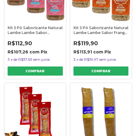
Kit 3 Pó Saborizante Natural
Kit 3 Pó Saborizante Natural
Lambe Lambe Sabor
Lambe Lambe Sabor Frango
Pulmão Suíno AlecrimPet
AlecrimPet
R$112,90
R$119,90
R$107,26
com
Pix
R$113,91
com
Pix
3
x
de
R$37,63
sem juros
3
x
de
R$39,97
sem juros