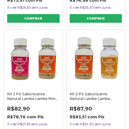
R$75,91
com
Pix
R$74,96
com
Pix
3
x
de
R$26,63
sem juros
3
x
de
R$26,30
sem juros
Kit 2 Pó Saborizante
Kit 2 Pó Saborizante
Natural Lambe Lambe Rim
Natural Lambe Lambe
Bovino e Moela de Frango
Moela de Frango e Rúmen
AlecrimPet
Bov AlecrimPet
R$82,90
R$87,90
R$78,76
com
Pix
R$83,51
com
Pix
3
x
de
R$27,63
sem juros
3
x
de
R$29,30
sem juros