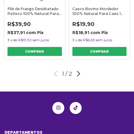
Filé de Frango Desidratado
Casco Bovino Mordedor
Petisco 100% Natural Para
100% Natural Para Caes 1
Cães e Gatos 60g
Unidade Supimpa
Franguinho Mineiro
AlecrimPet
R$39,90
R$19,90
AlecrimPet
R$37,91
com
Pix
R$18,91
com
Pix
3
x
de
R$13,30
sem juros
3
x
de
R$6,63
sem juros
1
/
2
DEPARTAMENTOS