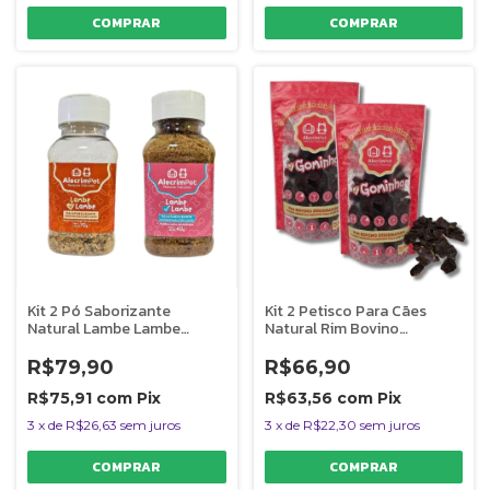
Kit 2 Pó Saborizante
Kit 2 Petisco Para Cães
Natural Lambe Lambe
Natural Rim Bovino
Moela de Frango e Pulmão
Desidratado Gominha
Suí AlecrimPet
AlecrimPet
R$79,90
R$66,90
R$75,91
com
Pix
R$63,56
com
Pix
3
x
de
R$26,63
sem juros
3
x
de
R$22,30
sem juros