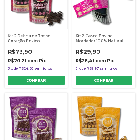
Kit 2 Delícia de Treino
Kit 2 Casco Bovino
Coração Bovino
Mordedor 100% Natural
Desidratado Para Cães
Para Caes Supimpa
Natural AlecrimPet
AlecrimPet
R$73,90
R$29,90
R$70,21
com
Pix
R$28,41
com
Pix
3
x
de
R$24,63
sem juros
3
x
de
R$9,97
sem juros