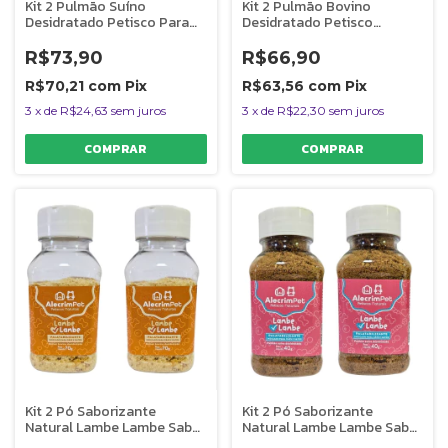
Kit 2 Pulmão Suíno
Kit 2 Pulmão Bovino
Desidratado Petisco Para
Desidratado Petisco
Cães e Gatos Pitéu Suíno
Natural Para Cães e Gatos
AlecrimPet
AlecrimPet
R$73,90
R$66,90
R$70,21
com
Pix
R$63,56
com
Pix
3
x
de
R$24,63
sem juros
3
x
de
R$22,30
sem juros
Kit 2 Pó Saborizante
Kit 2 Pó Saborizante
Natural Lambe Lambe Sabor
Natural Lambe Lambe Sabor
Rúmen Bovino AlecrimPet
Pulmão Suíno AlecrimPet