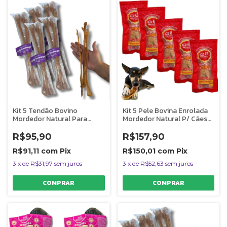
Kit 5 Tendão Bovino
Kit 5 Pele Bovina Enrolada
Mordedor Natural Para
Mordedor Natural P/ Cães
Cães Big Bumerangue
Rocambole Miudo
AlecrimPet
AlecrimPet
R$95,90
R$157,90
R$91,11
com
Pix
R$150,01
com
Pix
3
x
de
R$31,97
sem juros
3
x
de
R$52,63
sem juros