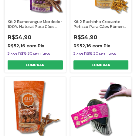
Kit 2 Bumerangue Mordedor
Kit 2 Buchinho Crocante
100% Natural Para Cães
Petisco Para Cães Rúmen
Tendão Bovino AlecrimPet
Bovino Desidratado
AlecrimPet
R$54,90
R$54,90
R$52,16
com
Pix
R$52,16
com
Pix
3
x
de
R$18,30
sem juros
3
x
de
R$18,30
sem juros