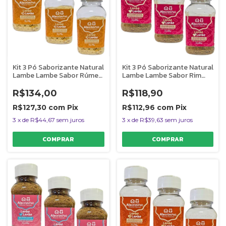
Kit 3 Pó Saborizante Natural
Kit 3 Pó Saborizante Natural
Lambe Lambe Sabor Rúmen
Lambe Lambe Sabor Rim
Bovino AlecrimPet
Bovino AlecrimPet
R$134,00
R$118,90
R$127,30
com
Pix
R$112,96
com
Pix
3
x
de
R$44,67
sem juros
3
x
de
R$39,63
sem juros