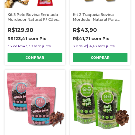
Kit 3 Pele Bovina Enrolada
Kit 2 Traqueia Bovina
Mordedor Natural P/ Cães
Mordedor Natural Para
Rocambole Graúdo
Cães Fabulosa Uno
AlecrimPet
AlecrimPet
R$129,90
R$43,90
R$123,41
com
Pix
R$41,71
com
Pix
3
x
de
R$43,30
sem juros
3
x
de
R$14,63
sem juros