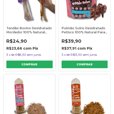
Tendão Bovino Desidratado
Pulmão Suíno Desidratado
Mordedor 100% Natural
Petisco 100% Natural Para
Para Cães Big Bumerangue 1
Cães e Gatos 50g Pitéu
Unidade AlecrimPet
Suíno AlecrimPet
R$24,90
R$39,90
R$23,66
com
Pix
R$37,91
com
Pix
3
x
de
R$8,30
sem juros
3
x
de
R$13,30
sem juros