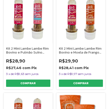
Kit 2 Mini Lambe Lambe Rim
Kit 2 Mini Lambe Lambe Rim
Bovino e Pulmão Suíno
Bovino e Moela de Frango
Cães e Gatos AlecrimPet
Cães e Gatos AlecrimPet
R$28,90
R$29,90
R$27,46
com
Pix
R$28,41
com
Pix
3
x
de
R$9,63
sem juros
3
x
de
R$9,97
sem juros