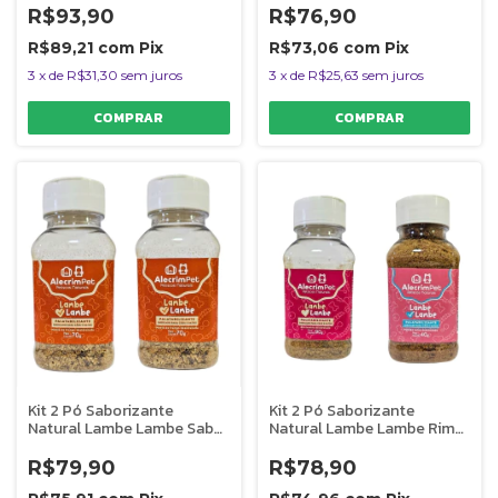
R$93,90
R$76,90
R$89,21
com
Pix
R$73,06
com
Pix
3
x
de
R$31,30
sem juros
3
x
de
R$25,63
sem juros
Kit 2 Pó Saborizante
Kit 2 Pó Saborizante
Natural Lambe Lambe Sabor
Natural Lambe Lambe Rim
Frango AlecrimPet
Bovino e Pulmão Suíno
AlecrimPet
R$79,90
R$78,90