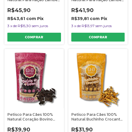
Lambe Cães e Gatos 70g
Lambe Cães e Gatos 40g
Sabor Frango AlecrimPet
Sabor Pulmão Suíno
R$45,90
R$41,90
AlecrimPet
R$43,61
com
Pix
R$39,81
com
Pix
3
x
de
R$15,30
sem juros
3
x
de
R$13,97
sem juros
Petisco Para Cães 100%
Petisco Para Cães 100%
Natural Coração Bovino
Natural Buchinho Crocante
Desidratado Delícia de
Rúmen Bovino Desidratado
Treino 60g AlecrimPet
60g AlecrimPet
R$39,90
R$31,90