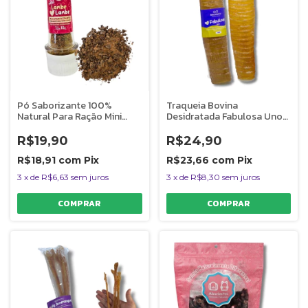
Pó Saborizante 100%
Traqueia Bovina
Natural Para Ração Mini
Desidratada Fabulosa Uno
Lambe Lambe Degustação
Mordedor 100% Natural
Cães e Gatos 15g Sabor Rim
Para Cães 1 Unidade
R$19,90
R$24,90
Bovino AlecrimPet
AlecrimPet
R$18,91
com
Pix
R$23,66
com
Pix
3
x
de
R$6,63
sem juros
3
x
de
R$8,30
sem juros