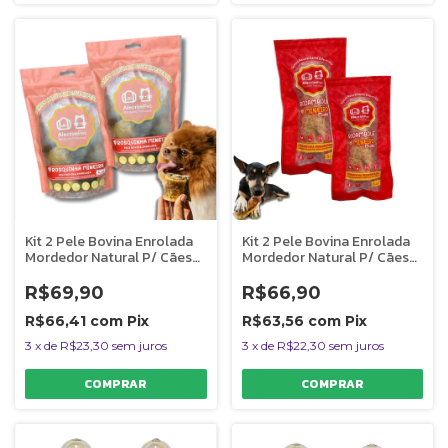
Kit 2 Pele Bovina Enrolada
Kit 2 Pele Bovina Enrolada
Mordedor Natural P/ Cães
Mordedor Natural P/ Cães
Rosquinha Mineira
Rocambole Miudo
AlecrimPet
AlecrimPet
R$69,90
R$66,90
R$66,41
com
Pix
R$63,56
com
Pix
3
x
de
R$23,30
sem juros
3
x
de
R$22,30
sem juros