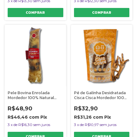
3
x
de
R$13,30
sem juros
3
x
de
R$12,30
sem juros
Pele Bovina Enrolada
Pé de Galinha Desidratada
Mordedor 100% Natural
Cisca Cisca Mordedor 100%
Para Cães 1 Unidade
Natural Para Cães 4
Rocambole Mineiro Graúdo
Unidades AlecrimPet
R$48,90
R$32,90
AlecrimPet
R$46,46
com
Pix
R$31,26
com
Pix
3
x
de
R$16,30
sem juros
3
x
de
R$10,97
sem juros