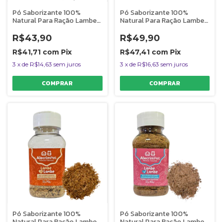
Pó Saborizante 100%
Pó Saborizante 100%
Natural Para Ração Lambe
Natural Para Ração Lambe
Lambe Cães e Gatos 90g
Lambe Cães e Gatos 70g
Sabor Rim bovino
Sabor Rúmen Bovino
R$43,90
R$49,90
AlecrimPet
AlecrimPet
R$41,71
com
Pix
R$47,41
com
Pix
3
x
de
R$14,63
sem juros
3
x
de
R$16,63
sem juros
Pó Saborizante 100%
Pó Saborizante 100%
Natural Para Ração Lambe
Natural Para Ração Lambe