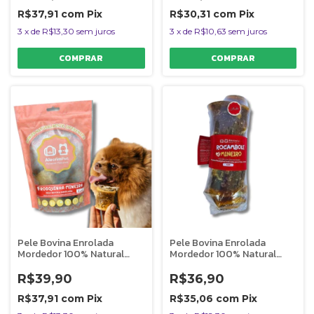
R$37,91
com
Pix
R$30,31
com
Pix
3
x
de
R$13,30
sem juros
3
x
de
R$10,63
sem juros
Pele Bovina Enrolada
Pele Bovina Enrolada
Mordedor 100% Natural
Mordedor 100% Natural
Para Cães 4 Unidades
Para Cães 1 Unidade
Rosquinha Mineira
Rocambole Mineiro Miudo
R$39,90
R$36,90
AlecrimPet
AlecrimPet
R$37,91
com
Pix
R$35,06
com
Pix