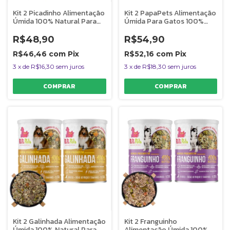
Kit 2 Picadinho Alimentação
Kit 2 PapaPets Alimentação
Úmida 100% Natural Para
Úmida Para Gatos 100%
Cães PapaPets
Natural
R$48,90
R$54,90
R$46,46
com
Pix
R$52,16
com
Pix
3
x
de
R$16,30
sem juros
3
x
de
R$18,30
sem juros
Kit 2 Galinhada Alimentação
Kit 2 Franguinho
Úmida 100% Natural Para
Alimentação Úmida 100%