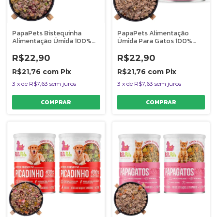
PapaPets Bistequinha
PapaPets Alimentação
Alimentação Úmida 100%
Úmida Para Gatos 100%
Natural Para Cães 280g
Natural 280g
R$22,90
R$22,90
R$21,76
com
Pix
R$21,76
com
Pix
3
x
de
R$7,63
sem juros
3
x
de
R$7,63
sem juros