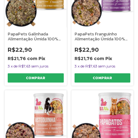
PapaPets Galinhada
PapaPets Franguinho
Alimentação Úmida 100%
Alimentação Úmida 100%
Natural Para Cães
Natural Para Cães Filhotes
Monoproteica 280g
280g
R$22,90
R$22,90
R$21,76
com
Pix
R$21,76
com
Pix
3
x
de
R$7,63
sem juros
3
x
de
R$7,63
sem juros