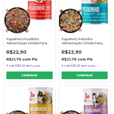
PapaPets Picadinho
PapaPets Peixinho
Alimentação Úmida Para
Alimentação Úmida Para
Cães 100% Natural 280g
Cães 100% Natural
Monoproteica 280g
R$22,90
R$22,90
R$21,76
com
Pix
R$21,76
com
Pix
3
x
de
R$7,63
sem juros
3
x
de
R$7,63
sem juros