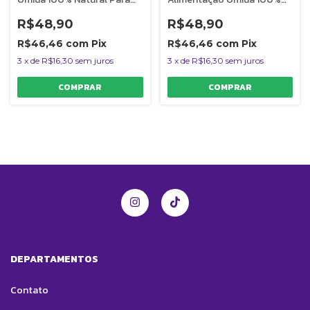
Cães Monoproteica
Natural Para Cães Filhotes
PapaPets
PapaPets
R$48,90
R$48,90
R$46,46
com
Pix
R$46,46
com
Pix
3
x
de
R$16,30
sem juros
3
x
de
R$16,30
sem juros
DEPARTAMENTOS
Contato