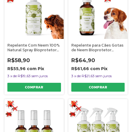
Repelente Com Neem 100%
Repelente para Cães Gotas
Natural Spray Bioprotetor
de Neem Bioprotetor
Vetfleur Contra Pulgas
Vetfleur 20ml
Carrapatos e Insetos Para
R$58,90
R$64,90
Cães 200ml
R$55,96
com
Pix
R$61,66
com
Pix
3
x
de
R$19,63
sem juros
3
x
de
R$21,63
sem juros