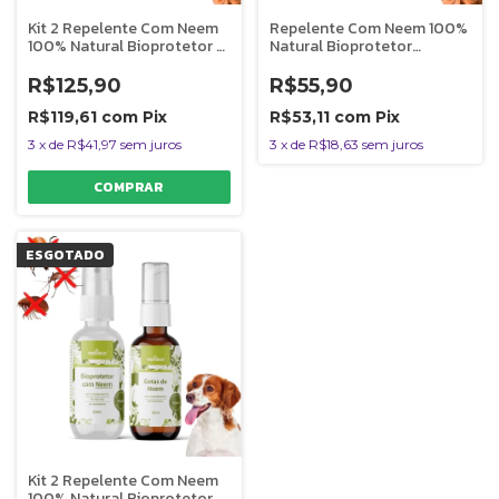
Kit 2 Repelente Com Neem
Repelente Com Neem 100%
100% Natural Bioprotetor e
Natural Bioprotetor
Gotas Vetfleur Para Cães
Vetfleur Para Cães 60ml
R$125,90
R$55,90
R$119,61
com
Pix
R$53,11
com
Pix
3
x
de
R$41,97
sem juros
3
x
de
R$18,63
sem juros
ESGOTADO
Kit 2 Repelente Com Neem
100% Natural Bioprotetor