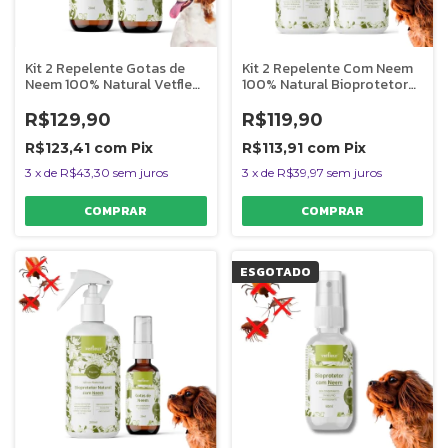
Kit 2 Repelente Gotas de
Kit 2 Repelente Com Neem
Neem 100% Natural Vetfleur
100% Natural Bioprotetor
Para Cães 20ml
Vetfleur Para Cães 200ml
R$129,90
R$119,90
R$123,41
com
Pix
R$113,91
com
Pix
3
x
de
R$43,30
sem juros
3
x
de
R$39,97
sem juros
ESGOTADO