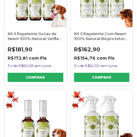
Kit 3 Repelente Gotas de
Kit 3 Repelente Com Neem
Neem 100% Natural Vetfleur
100% Natural Bioprotetor
Para Cães 20ml
Vetfleur Para Cães 200ml
R$181,90
R$162,90
R$172,81
com
Pix
R$154,76
com
Pix
3
x
de
R$60,63
sem juros
3
x
de
R$54,30
sem juros