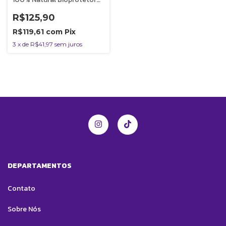
Pocket e Gotas Vetfleur
Para Cães
R$125,90
R$119,61
com
Pix
3
x
de
R$41,97
sem juros
DEPARTAMENTOS
Contato
Sobre Nós