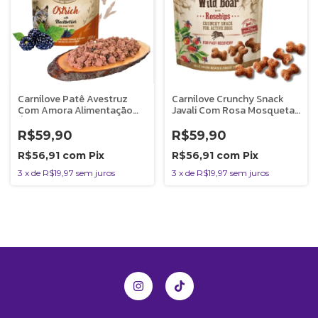
Carnilove Patê Avestruz
Carnilove Crunchy Snack
Com Amora Alimentação
Javali Com Rosa Mosqueta
Úmida Natural Para Cães
Petisco Crocante Natural
300g
Para Cães 200g
R$59,90
R$59,90
R$56,91
com
Pix
R$56,91
com
Pix
3
x
de
R$19,97
sem juros
3
x
de
R$19,97
sem juros