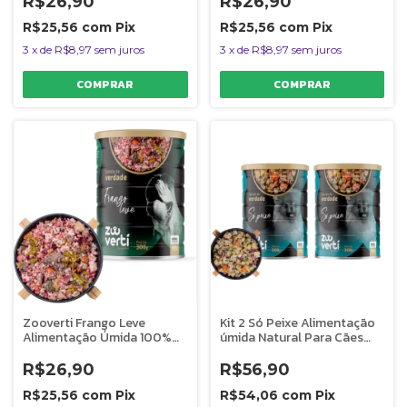
R$26,90
R$26,90
300g
R$25,56
com
Pix
R$25,56
com
Pix
3
x
de
R$8,97
sem juros
3
x
de
R$8,97
sem juros
Zooverti Frango Leve
Kit 2 Só Peixe Alimentação
Alimentação Úmida 100%
úmida Natural Para Cães
Natural Para Cães Com
Monoproteica Zooverti
Sobrepeso 300g
R$26,90
R$56,90
R$25,56
com
Pix
R$54,06
com
Pix