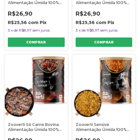
Alimentação Úmida 100%
Alimentação Úmida 100%
Natural Para Cães
Natural Para Cães
Monoproteica 300g
Monoproteica 300g
R$26,90
R$26,90
R$25,56
com
Pix
R$25,56
com
Pix
3
x
de
R$8,97
sem juros
3
x
de
R$8,97
sem juros
Zooverti Só Carne Bovina
Zooverti Sensive
Alimentação Úmida 100%
Alimentação Úmida 100%
Natural Para Cães
Natural Para Cães Com
Monoproteica 300g
Sensibilidade ao Frango