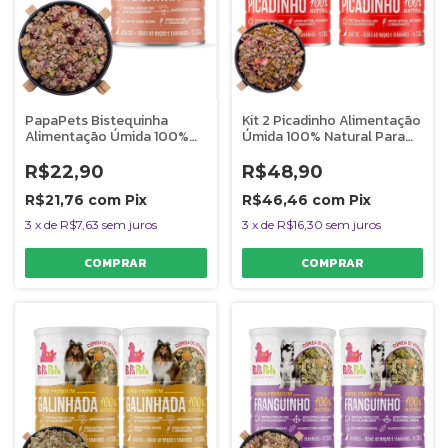
PapaPets Bistequinha
Kit 2 Picadinho Alimentação
Alimentação Úmida 100%
Úmida 100% Natural Para
Natural Para Cães 280g
Cães PapaPets
R$22,90
R$48,90
R$21,76
com
Pix
R$46,46
com
Pix
3
x
de
R$7,63
sem juros
3
x
de
R$16,30
sem juros