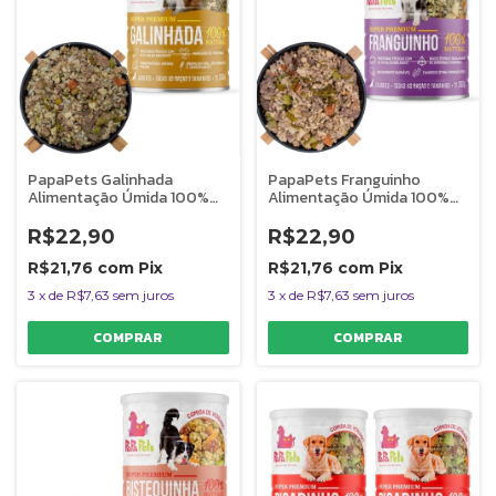
PapaPets Galinhada
PapaPets Franguinho
Alimentação Úmida 100%
Alimentação Úmida 100%
Natural Para Cães
Natural Para Cães Filhotes
Monoproteica 280g
280g
R$22,90
R$22,90
R$21,76
com
Pix
R$21,76
com
Pix
3
x
de
R$7,63
sem juros
3
x
de
R$7,63
sem juros