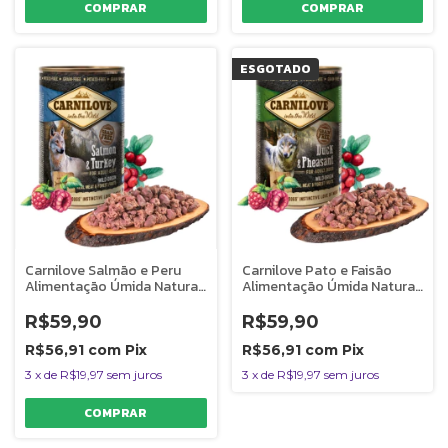
ESGOTADO
Carnilove Salmão e Peru
Carnilove Pato e Faisão
Alimentação Úmida Natural
Alimentação Úmida Natural
Para Cães 400g
Para Cães 400g
R$59,90
R$59,90
R$56,91
com
Pix
R$56,91
com
Pix
3
x
de
R$19,97
sem juros
3
x
de
R$19,97
sem juros