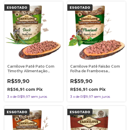
ESGOTADO
ESGOTADO
Carnilove Patê Pato Com
Carnilove Patê Faisão Com
Timothy Alimentação
Folha de Framboesa
Úmida Natural Para Cães
Alimentação Úmida Natural
300g
Para Cães 300g
R$59,90
R$59,90
R$56,91
com
Pix
R$56,91
com
Pix
3
x
de
R$19,97
sem juros
3
x
de
R$19,97
sem juros
ESGOTADO
ESGOTADO