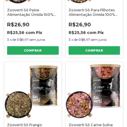
Zooverti Só Peixe
Zooverti Só Para Filhotes
Alimentação Úmida 100%
Alimentação Úmida 100%
Natural Para Cães
Natural 300g
Monoproteica
R$26,90
R$26,90
Hipoalergênica 300g
R$25,56
com
Pix
R$25,56
com
Pix
3
x
de
R$8,97
sem juros
3
x
de
R$8,97
sem juros
Zooverti Só Frango
Zooverti Só Carne Suína