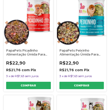
PapaPets Picadinho
PapaPets Peixinho
Alimentação Úmida Para
Alimentação Úmida Para
Cães 100% Natural 280g
Cães 100% Natural
Monoproteica 280g
R$22,90
R$22,90
R$21,76
com
Pix
R$21,76
com
Pix
3
x
de
R$7,63
sem juros
3
x
de
R$7,63
sem juros