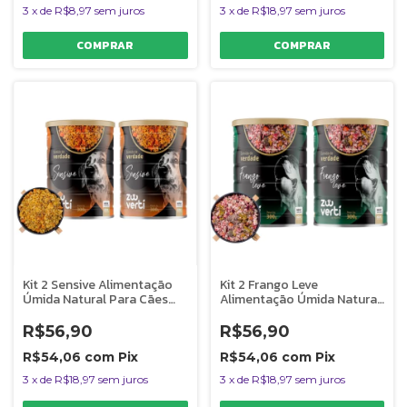
3
x
de
R$8,97
sem juros
3
x
de
R$18,97
sem juros
Kit 2 Sensive Alimentação
Kit 2 Frango Leve
Úmida Natural Para Cães
Alimentação Úmida Natural
Com Sensibilidade ao
Para Cães Com Sobrepeso
Frango Zooverti
Zooverti
R$56,90
R$56,90
R$54,06
com
Pix
R$54,06
com
Pix
3
x
de
R$18,97
sem juros
3
x
de
R$18,97
sem juros