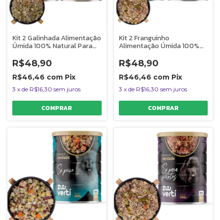
Kit 2 Galinhada Alimentação
Kit 2 Franguinho
Úmida 100% Natural Para
Alimentação Úmida 100%
Cães Monoproteica
Natural Para Cães Filhotes
PapaPets
PapaPets
R$48,90
R$48,90
R$46,46
com
Pix
R$46,46
com
Pix
3
x
de
R$16,30
sem juros
3
x
de
R$16,30
sem juros