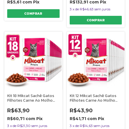
R$5,61
com
Pix
R$132,91
com
Pix
3
x
de
R$46,63
sem juros
Kit 18 Mikcat Sachê Gatos
Kit 12 Mikcat Sachê Gatos
Filhotes Carne Ao Molho
Filhotes Carne Ao Molho
85g Premium
85g Premium
R$63,90
R$43,90
R$60,71
com
Pix
R$41,71
com
Pix
3
x
de
R$21,30
sem juros
3
x
de
R$14,63
sem juros