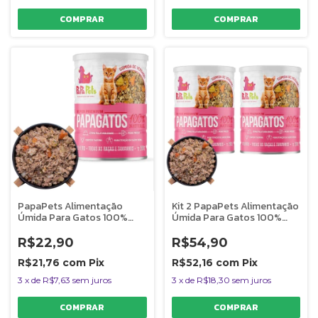
PapaPets Alimentação
Kit 2 PapaPets Alimentação
Úmida Para Gatos 100%
Úmida Para Gatos 100%
Natural 280g
Natural
R$22,90
R$54,90
R$21,76
com
Pix
R$52,16
com
Pix
3
x
de
R$7,63
sem juros
3
x
de
R$18,30
sem juros