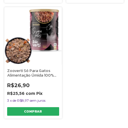
Zooverti Só Para Gatos
Alimentação Úmida 100%
Natural 300g
R$26,90
R$25,56
com
Pix
3
x
de
R$8,97
sem juros