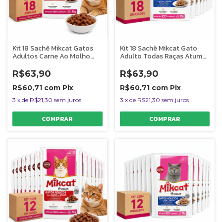
Kit 18 Sachê Mikcat Gatos
Kit 18 Sachê Mikcat Gato
Adultos Carne Ao Molho
Adulto Todas Raças Atum
Premium 85g
Molho 85g
R$63,90
R$63,90
R$60,71
com
Pix
R$60,71
com
Pix
3
x
de
R$21,30
sem juros
3
x
de
R$21,30
sem juros