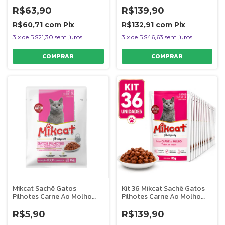
Molho 85g
Cordeiro Ao Molho 85g
R$63,90
R$139,90
R$60,71
com
Pix
R$132,91
com
Pix
3
x
de
R$21,30
sem juros
3
x
de
R$46,63
sem juros
Mikcat Sachê Gatos
Kit 36 Mikcat Sachê Gatos
Filhotes Carne Ao Molho
Filhotes Carne Ao Molho
85g Premium
85g Premium
R$5,90
R$139,90