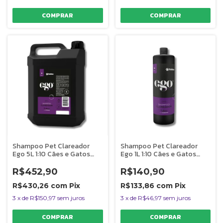
Shampoo Pet Clareador
Shampoo Pet Clareador
Ego 5L 1:10 Cães e Gatos
Ego 1L 1:10 Cães e Gatos
Banho e Tosa Bubbles
Banho e Tosa Bubbles
R$452,90
R$140,90
R$430,26
com
Pix
R$133,86
com
Pix
3
x
de
R$150,97
sem juros
3
x
de
R$46,97
sem juros