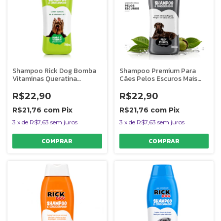
Shampoo Rick Dog Bomba
Shampoo Premium Para
Vitaminas Queratina
Cães Pelos Escuros Mais
Hidratação Pet
Brilho Rick Dog
R$22,90
R$22,90
R$21,76
com
Pix
R$21,76
com
Pix
3
x
de
R$7,63
sem juros
3
x
de
R$7,63
sem juros