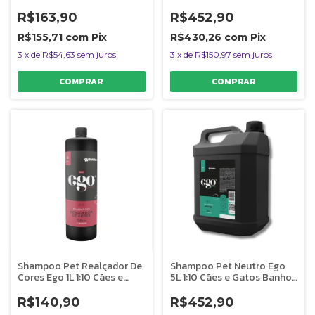
Gatos Banho e Tosa
Gatos Banho e Tosa
Bubbles
Bubbles
R$163,90
R$452,90
R$155,71
com
Pix
R$430,26
com
Pix
3
x
de
R$54,63
sem juros
3
x
de
R$150,97
sem juros
Shampoo Pet Realçador De
Shampoo Pet Neutro Ego
Cores Ego 1L 1:10 Cães e
5L 1:10 Cães e Gatos Banho
Gatos Banho e Tosa
e Tosa Bubbles
Bubbles
R$140,90
R$452,90