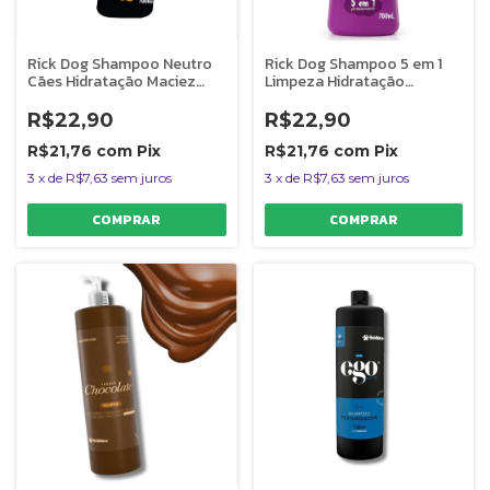
Rick Dog Shampoo Neutro
Rick Dog Shampoo 5 em 1
Cães Hidratação Maciez
Limpeza Hidratação
Limpeza 700ml
Nutrição
R$22,90
R$22,90
R$21,76
com
Pix
R$21,76
com
Pix
3
x
de
R$7,63
sem juros
3
x
de
R$7,63
sem juros