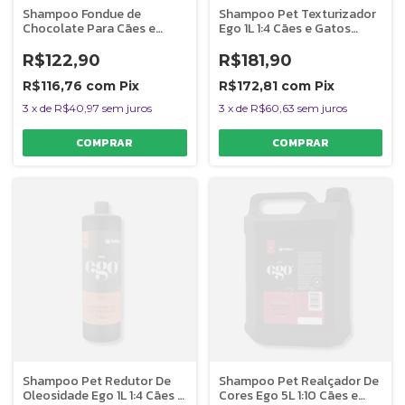
Shampoo Fondue de
Shampoo Pet Texturizador
Chocolate Para Cães e
Ego 1L 1:4 Cães e Gatos
Gatos Banho e Tosa 1L
Banho e Tosa Bubbles
Bubbles
R$122,90
R$181,90
R$116,76
com
Pix
R$172,81
com
Pix
3
x
de
R$40,97
sem juros
3
x
de
R$60,63
sem juros
Shampoo Pet Redutor De
Shampoo Pet Realçador De
Oleosidade Ego 1L 1:4 Cães e
Cores Ego 5L 1:10 Cães e