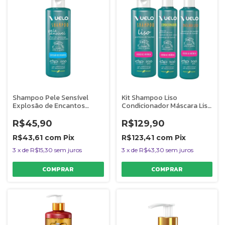
Shampoo Pele Sensível
Kit Shampoo Liso
Explosão de Encantos
Condicionador Máscara Liso
Vuelo Dolce Pet Cães e
Cheiro de Infância Vuelo
Gatos - 500 ml
Cães
R$45,90
R$129,90
R$43,61
com
Pix
R$123,41
com
Pix
3
x
de
R$15,30
sem juros
3
x
de
R$43,30
sem juros