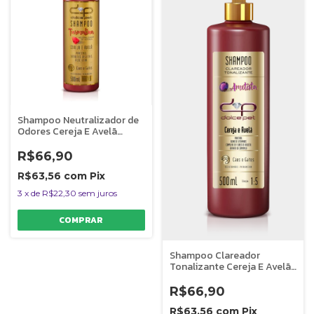
Shampoo Neutralizador de
Odores Cereja E Avelã
Dolce Pet - 500 ml
R$66,90
R$63,56
com
Pix
3
x
de
R$22,30
sem juros
Shampoo Clareador
Tonalizante Cereja E Avelã
Dolce Pet - 500 ml
R$66,90
R$63,56
com
Pix