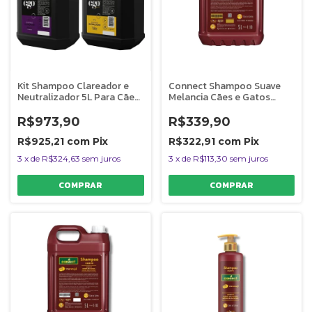
Kit Shampoo Clareador e
Connect Shampoo Suave
Neutralizador 5L Para Cães
Melancia Cães e Gatos
Banho e Tosa Bubbles
Dolce Pet 5L 1:0
R$973,90
R$339,90
R$925,21
com
Pix
R$322,91
com
Pix
3
x
de
R$324,63
sem juros
3
x
de
R$113,30
sem juros