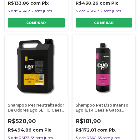
R$133,86
com
Pix
R$430,26
com
Pix
3
x
de
R$46,97
sem juros
3
x
de
R$150,97
sem juros
Shampoo Pet Neutralizador
Shampoo Pet Liso Intenso
De Odores Ego 5L 1:10 Cães
Ego 1L 1:4 Cães e Gatos
e Gatos Banho e Tosa
Banho e Tosa Bubbles
Bubbles
R$520,90
R$181,90
R$494,86
com
Pix
R$172,81
com
Pix
3
x
de
R$173,63
sem juros
3
x
de
R$60,63
sem juros