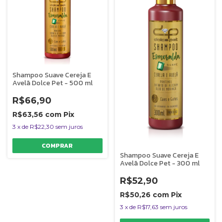
Shampoo Suave Cereja E
Avelã Dolce Pet - 500 ml
R$66,90
R$63,56
com
Pix
3
x
de
R$22,30
sem juros
Shampoo Suave Cereja E
Avelã Dolce Pet - 300 ml
R$52,90
R$50,26
com
Pix
3
x
de
R$17,63
sem juros