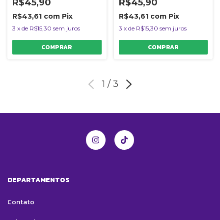
R$45,90
R$45,90
R$43,61
com
Pix
R$43,61
com
Pix
3
x
de
R$15,30
sem juros
3
x
de
R$15,30
sem juros
1
/
3
DEPARTAMENTOS
Contato