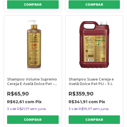
Shampoo Volume Supremo
Shampoo Suave Cereja e
Cereja E Avelã Dolce Pet -
Avelã Dolce Pet PU - 5 L
500 ml
R$65,90
R$359,90
R$62,61
com
Pix
R$341,91
com
Pix
3
x
de
R$21,97
sem juros
3
x
de
R$119,97
sem juros