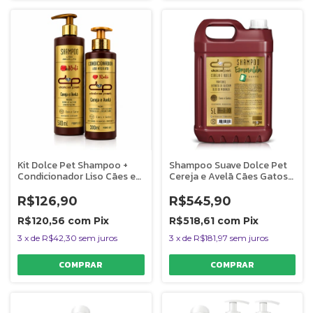
Kit Dolce Pet Shampoo +
Shampoo Suave Dolce Pet
Condicionador Liso Cães e
Cereja e Avelã Cães Gatos
Gatos
5L 1:10
R$126,90
R$545,90
R$120,56
com
Pix
R$518,61
com
Pix
3
x
de
R$42,30
sem juros
3
x
de
R$181,97
sem juros