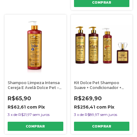
Shampoo Limpeza Intensa
Kit Dolce Pet Shampoo
Cereja E Avelã Dolce Pet -
Suave + Condicionador +
500 Ml
Máscara Reconstrutora +
Perfume Cereja e Avelã
R$65,90
R$269,90
Cães e Gatos
R$62,61
com
Pix
R$256,41
com
Pix
3
x
de
R$21,97
sem juros
3
x
de
R$89,97
sem juros