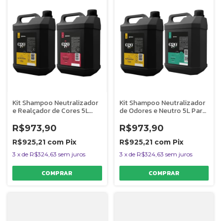
Kit Shampoo Neutralizador
Kit Shampoo Neutralizador
e Realçador de Cores 5L
de Odores e Neutro 5L Para
Para Cães Banho e Tosa
Cães Banho e Tosa Bubbles
Bubbles
R$973,90
R$973,90
R$925,21
com
Pix
R$925,21
com
Pix
3
x
de
R$324,63
sem juros
3
x
de
R$324,63
sem juros