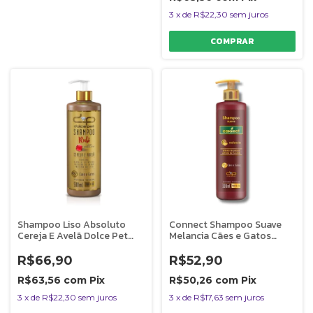
3
x
de
R$22,30
sem juros
Shampoo Liso Absoluto
Connect Shampoo Suave
Cereja E Avelã Dolce Pet
Melancia Cães e Gatos
500 Ml
Dolce Pet 500ml
R$66,90
R$52,90
R$63,56
com
Pix
R$50,26
com
Pix
3
x
de
R$22,30
sem juros
3
x
de
R$17,63
sem juros