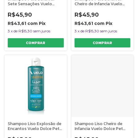
Sete Sensações Vuelo
Cheiro de Infancia Vuelo
Dolce Pet Cães e Gatos
Dolce Pet Cães e Gatos -
500 ml
500 ml
R$45,90
R$45,90
R$43,61
com
Pix
R$43,61
com
Pix
3
x
de
R$15,30
sem juros
3
x
de
R$15,30
sem juros
Shampoo Liso Explosão de
Shampoo Liso Cheiro de
Encantos Vuelo Dolce Pet
Infancia Vuelo Dolce Pet
Cães e Gatos - 500 ml
Cães e Gatos - 500 ml