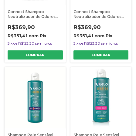
Connect Shampoo
Connect Shampoo
Neutralizador de Odores
Neutralizador de Odores
Melancia Cães e Gatos
Maracujá Cães e Gatos
Dolce Pet 5L 1:0
Dolce Pet 5L 1:0
R$369,90
R$369,90
R$351,41
com
Pix
R$351,41
com
Pix
3
x
de
R$123,30
sem juros
3
x
de
R$123,30
sem juros
Shampoo Pele Sensível
Shampoo Pele Sensível