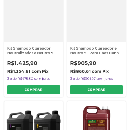
Kit Shampoo Clareador
Kit Shampoo Clareador e
Neutralizador e Neutro 5L
Neutro 5L Para Cães Banho
Para Cães Banho e Tosa
e Tosa Bubbles
Bubbles
R$1.425,90
R$905,90
R$1.354,61
com
Pix
R$860,61
com
Pix
3
x
de
R$475,30
sem juros
3
x
de
R$301,97
sem juros