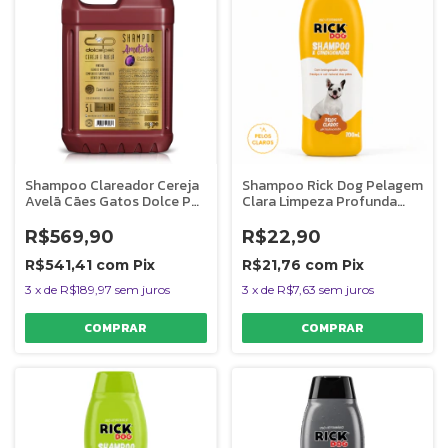
Shampoo Clareador Cereja
Shampoo Rick Dog Pelagem
Avelã Cães Gatos Dolce Pet
Clara Limpeza Profunda
5L 1:10
Brilho
R$569,90
R$22,90
R$541,41
com
Pix
R$21,76
com
Pix
3
x
de
R$189,97
sem juros
3
x
de
R$7,63
sem juros