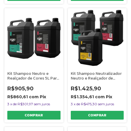
Kit Shampoo Neutro e
Kit Shampoo Neutralizador
Realçador de Cores 5L Para
Neutro e Realçador de
Cães Banho e Tosa Bubbles
Cores 5L Para Cães Banho e
Tosa Bubbles
R$905,90
R$1.425,90
R$860,61
com
Pix
R$1.354,61
com
Pix
3
x
de
R$301,97
sem juros
3
x
de
R$475,30
sem juros