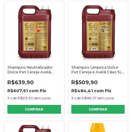
Shampoo Neutralizador
Shampoo Limpeza Dolce
Dolce Pet Cereja Avelã
Pet Cereja e Avelã Cães 5L
Cães 5L 1:10
1:10
R$639,90
R$509,90
R$607,91
com
Pix
R$484,41
com
Pix
3
x
de
R$213,30
sem juros
3
x
de
R$169,97
sem juros