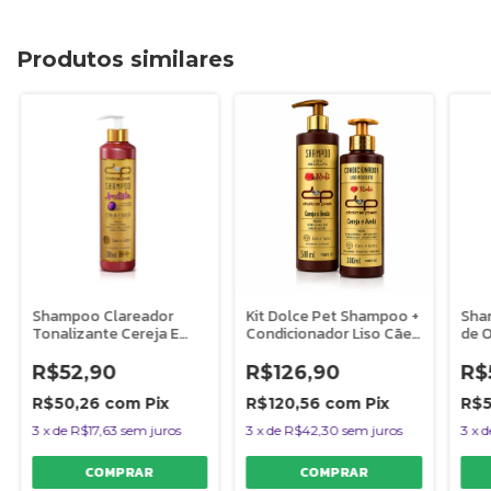
Produtos similares
Shampoo Clareador
Kit Dolce Pet Shampoo +
Sha
Tonalizante Cereja E
Condicionador Liso Cães
de O
Avelã Dolce Pet - 300
e Gatos
Avel
ml
ml
R$52,90
R$126,90
R$
R$50,26
com
Pix
R$120,56
com
Pix
R$
3
x
de
R$17,63
sem juros
3
x
de
R$42,30
sem juros
3
x
d