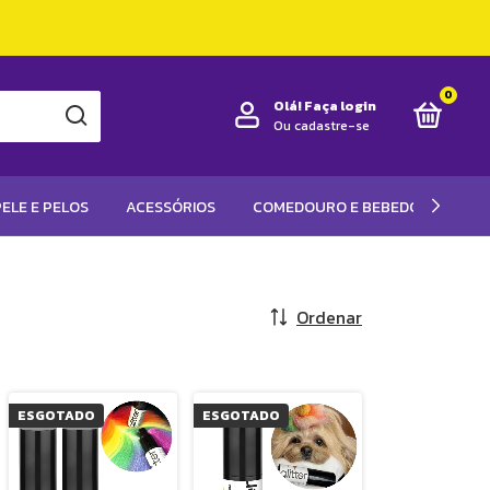
0
Olá!
Faça login
Ou cadastre-se
ELE E PELOS
ACESSÓRIOS
COMEDOURO E BEBEDOUROS
Ordenar
ESGOTADO
ESGOTADO