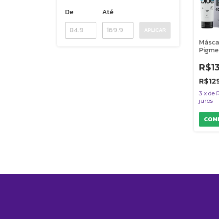
De
Até
APLICAR
Másca
Pigme
Collor
Para 
R$1
R$129
3
x
de
juros