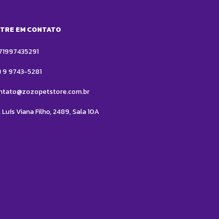
TRE EM CONTATO
71997435291
1) 9 9743-5281
ntato@zozopetstore.com.br
 Luís Viana Filho, 2489, Sala 10A