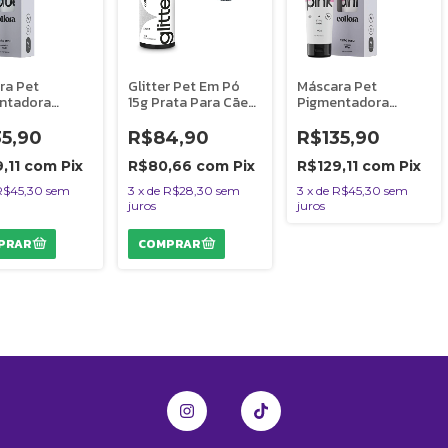
ra Pet
Glitter Pet Em Pó
Máscara Pet
ntadora
15g Prata Para Cães
Pigmentadora
a 100g Azul
Collora
Collora 100g Rosa
Cães Bubbles
Para Cães Bubbles
35,90
R$84,90
R$135,90
,11
com
Pix
R$80,66
com
Pix
R$129,11
com
Pix
R$45,30
sem
3
x
de
R$28,30
sem
3
x
de
R$45,30
sem
juros
juros