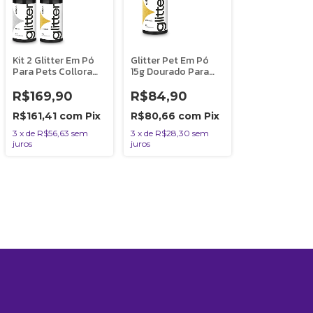
Kit 2 Glitter Em Pó
Glitter Pet Em Pó
Para Pets Collora
15g Dourado Para
Dourado e Prata
Cães Collora
Banho e Tosa
R$169,90
R$84,90
Bubbles
R$161,41
com
Pix
R$80,66
com
Pix
3
x
de
R$56,63
sem
3
x
de
R$28,30
sem
juros
juros