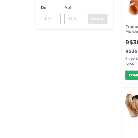
De
Até
APLICAR
Traqu
Morde
Natura
Uni B
R$3
R$36
3
x
de
juros