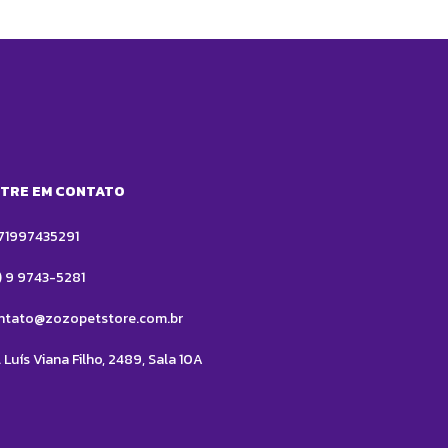
TRE EM CONTATO
71997435291
1) 9 9743-5281
ntato@zozopetstore.com.br
 Luís Viana Filho, 2489, Sala 10A