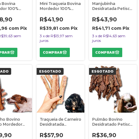
a Bovina
Mini Traqueia Bovina
Manjubinha
dor 100%
Mordedor 100%
Desidratada Petisco
l Para Cães 5
Natural Para Cães 9
100% Natural Para
icho do Mato
Uni Bicho do Mato
Cães Gatos 50g
8,90
R$41,90
R$43,90
Bicho do Mato
2,96
com
Pix
R$39,81
com
Pix
R$41,71
com
Pix
R$39,63
sem
3
x
de
R$13,97
sem
3
x
de
R$14,63
sem
juros
juros
TADO
ESGOTADO
ESGOTADO
lho Bovino
Traqueia de Carneiro
Pulmão Bovino
o Mordedor
Desidratada
Desidratado Petisco
Natural Para
Mordedor 100%
100% Natural Para
 Uni Bicho do
Natural Para Cães 5
Cães Gatos 30g
9,90
R$57,90
R$36,90