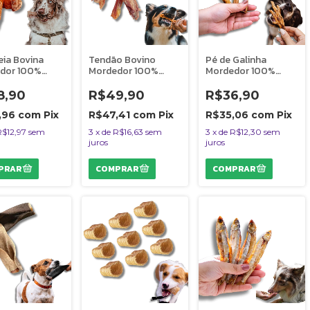
eia Bovina
Tendão Bovino
Pé de Galinha
dor 100%
Mordedor 100%
Mordedor 100%
l Para Cães 2
Natural Para Cães
Natural Para Cães 5
icho do Mato
100g Bicho do Mato
Uni Bicho do Mato
8,90
R$49,90
R$36,90
,96
com
Pix
R$47,41
com
Pix
R$35,06
com
Pix
R$12,97
sem
3
x
de
R$16,63
sem
3
x
de
R$12,30
sem
juros
juros