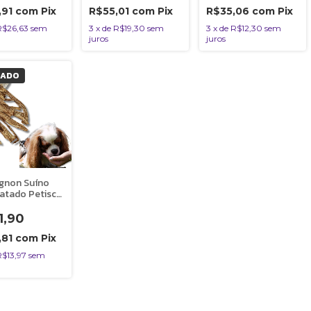
Uni Bicho do Mato
Bicho do Mato
,91
com
Pix
R$55,01
com
Pix
R$35,06
com
Pix
R$26,63
sem
3
x
de
R$19,30
sem
3
x
de
R$12,30
sem
juros
juros
TADO
ignon Suíno
ratado Petisco
Natural Para
Gatos 50g
1,90
 do Mato
,81
com
Pix
R$13,97
sem