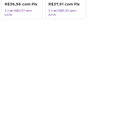
Uni Bicho do Mato
R$36,96
com
Pix
R$37,91
com
Pix
3
x
de
R$12,97
sem
3
x
de
R$13,30
sem
juros
juros