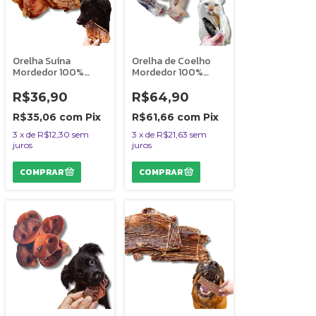
Orelha Suína
Orelha de Coelho
Mordedor 100%
Mordedor 100%
Natural Para Cães 2
Natural Para Cães 5
Uni Bicho do Mato
Uni Bicho do Mato
R$36,90
R$64,90
R$35,06
com
Pix
R$61,66
com
Pix
3
x
de
R$12,30
sem
3
x
de
R$21,63
sem
juros
juros