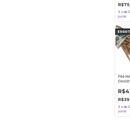
Mato
R$75
3
x
de
juros
ESGO
Filé M
Desid
100% 
Cães 
R$4
Bicho
R$39
3
x
de
juros