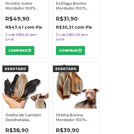
Focinho Suíno
Esôfago Bovino
Mordedor 100%
Mordedor 100%
Natural Para Cães
Natural Para Cães
150g Bicho do Mato
50g Bicho do Mato
R$49,90
R$31,90
R$47,41
com
Pix
R$30,31
com
Pix
3
x
de
R$16,63
sem
3
x
de
R$10,63
sem
juros
juros
ESGOTADO
ESGOTADO
Orelha de Carneiro
Orelha Bovina
Desidratada
Mordedor 100%
Mordedor 100%
Natural Para Cães 2
Natural Para Cães 4
Uni Bicho do Mato
R$38,90
R$39,90