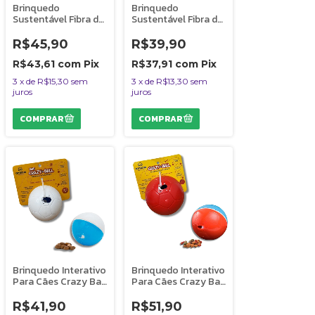
Brinquedo
Brinquedo
Sustentável Fibra de
Sustentável Fibra de
Coco Para Cães
Coco Para Cães
Coconut Wood Alça
Coconut Loop
R$45,90
R$39,90
Amicus
Amicus
R$43,61
com
Pix
R$37,91
com
Pix
3
x
de
R$15,30
sem
3
x
de
R$13,30
sem
juros
juros
Brinquedo Interativo
Brinquedo Interativo
Para Cães Crazy Ball
Para Cães Crazy Ball
P Azul e Branca
M Azul e Vermelho
Amicus
Amicus
R$41,90
R$51,90