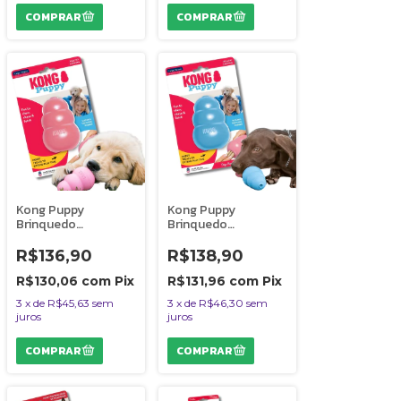
Kong Puppy
Kong Puppy
Brinquedo
Brinquedo
Resistente
Resistente
Recheável Para Cães
Recheável Para Cães
R$136,90
R$138,90
e Gatos Filhotes
e Gatos Filhotes
Tamanho G Rosa
Tamanho G Azul
R$130,06
com
Pix
R$131,96
com
Pix
3
x
de
R$45,63
sem
3
x
de
R$46,30
sem
juros
juros