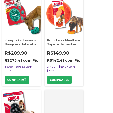
Kong Licks Rewards
Kong Licks Mealtime
Brinquedo Interativo
Tapete de Lamber e
Para Cães Joao
Comedouro
Bobo de Lamber
Interativo Para Caes
R$289,90
R$149,90
R$275,41
com
Pix
R$142,41
com
Pix
3
x
de
R$96,63
sem
3
x
de
R$49,97
sem
juros
juros