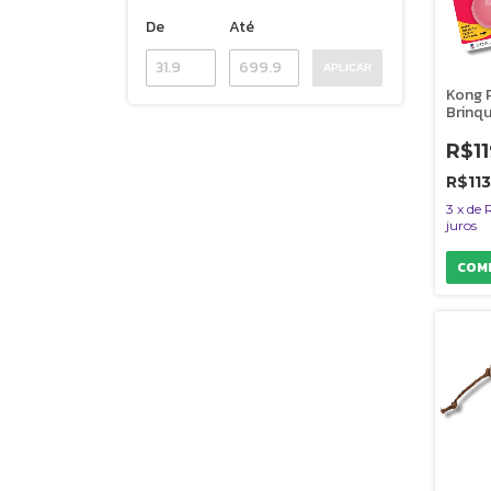
De
Até
APLICAR
Kong 
Brinq
Resis
Reche
R$11
e Gato
Taman
R$113
3
x
de
juros