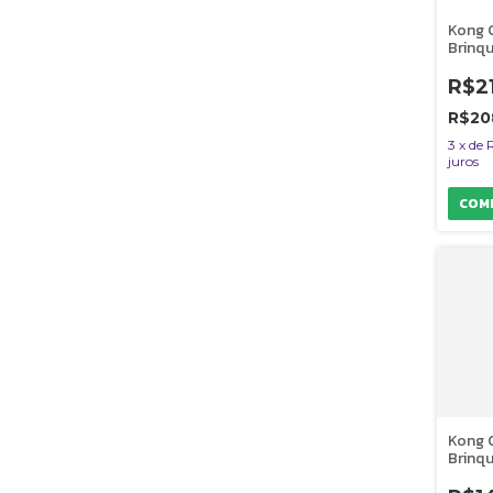
Kong C
Brinq
Resis
Reche
R$2
Mordi
Tama
R$20
3
x
de
juros
Kong C
Brinq
Resis