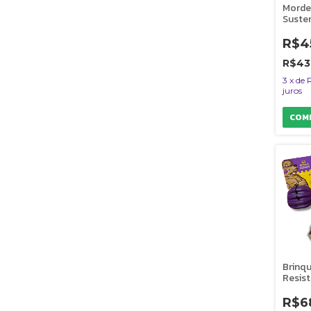
Morde
Susten
Coco 
Cocon
R$4
P Ami
R$43
3
x
de
juros
Brinq
Resis
Reche
Pet Fi
R$6