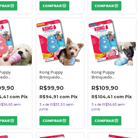
Puppy
Kong Puppy
Kong Puppy
uedo
Brinquedo
Brinquedo
tente
Resistente
Resistente
ável Para Cães
Recheável Para Cães
Recheável Para Cães
09,90
R$99,90
R$109,90
s Filhotes
e Gatos Filhotes
e Gatos Filhotes
ho P Rosa
Tamanho P Azul
Tamanho M Azul
4,41
com
Pix
R$94,91
com
Pix
R$104,41
com
Pix
R$36,63
sem
3
x
de
R$33,30
sem
3
x
de
R$36,63
sem
juros
juros