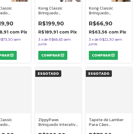
lassic
Kong Classic
Kong Classic
uedo
Brinquedo
Brinquedo
tente
Resistente
Resistente
ável Para Cães
Recheável Para Cães
Recheável Para Cães
19,90
R$199,90
R$66,90
das Moderadas
Mordidas Moderadas
Mordidas Moderadas
nho XXG
Tamanho XG
Tamanho PP
8,91
com
Pix
R$189,91
com
Pix
R$63,56
com
Pix
R$73,30
sem
3
x
de
R$66,63
sem
3
x
de
R$22,30
sem
juros
juros
ESGOTADO
ESGOTADO
lassic
ZippyPaws
Tapete de Lamber
uedo
Brinquedo Interativo
Para Cães
tente
Para Cães Tabuleiro
Comedouro Lento