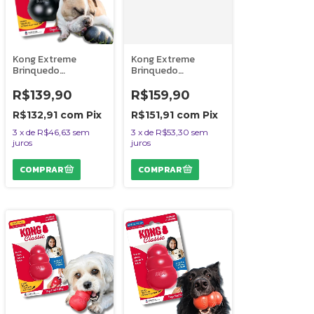
Kong Extreme
Kong Extreme
Brinquedo
Brinquedo
Resistente
Resistente
Recheável Para Cães
Recheável Para Cães
R$139,90
R$159,90
Mordidas Fortes
Mordidas Fortes
Tamanho M
Tamanho G
R$132,91
com
Pix
R$151,91
com
Pix
3
x
de
R$46,63
sem
3
x
de
R$53,30
sem
juros
juros