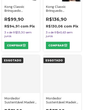
Kong Classic
Kong Classic
Brinquedo
Brinquedo
Resistente
Resistente
Recheável Para Cães
Recheável Para Cães
R$99,90
R$136,90
Mordidas Moderadas
Mordidas Moderadas
Tamanho P
Tamanho M
R$94,91
com
Pix
R$130,06
com
Pix
3
x
de
R$33,30
sem
3
x
de
R$45,63
sem
juros
juros
ESGOTADO
ESGOTADO
Mordedor
Mordedor
Sustentável Madeira
Sustentável Madeira
de Café Para Cães
de Café Para Cães