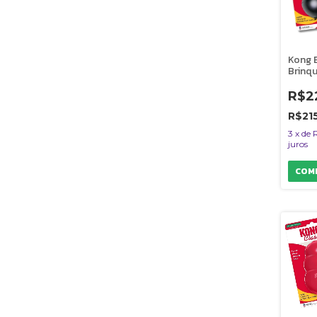
Kong 
Brinq
Resis
Reche
R$2
Mordi
Tama
R$21
3
x
de
juros