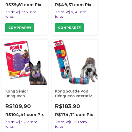
R$39,81
com
Pix
R$49,31
com
Pix
3
x
de
R$13,97
sem
3
x
de
R$17,30
sem
juros
juros
Kong Sênior
Kong Scuttle Pod
Brinquedo
Brinquedo Interativo
Resistente
Para Cães Dispenser
Recheável Para Cães
Para Ração e
R$109,90
R$183,90
e Gatos Idosos
Petiscos
Tamanho G
R$104,41
com
Pix
R$174,71
com
Pix
3
x
de
R$36,63
sem
3
x
de
R$61,30
sem
juros
juros