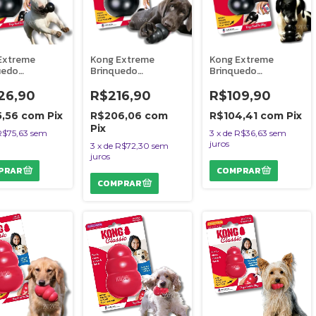
Extreme
Kong Extreme
Kong Extreme
uedo
Brinquedo
Brinquedo
tente
Resistente
Resistente
ável Para Cães
Recheável Para Cães
Recheável Para Cães
26,90
R$216,90
R$109,90
das Fortes
Mordidas Fortes
Mordidas Fortes
nho XXG
Tamanho XG
Tamanho P
5,56
com
Pix
R$206,06
com
R$104,41
com
Pix
Pix
R$75,63
sem
3
x
de
R$36,63
sem
juros
3
x
de
R$72,30
sem
juros