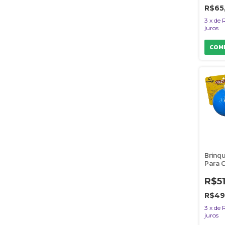
Amicu
R$65
3
x
de
juros
Brinqu
Para C
M Azu
Amicu
R$5
R$49
3
x
de
juros