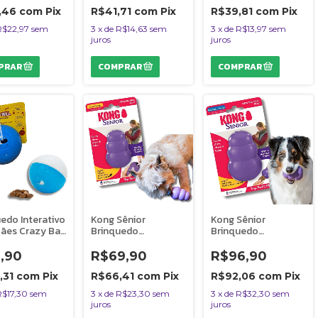
s
,46
com
Pix
R$41,71
com
Pix
R$39,81
com
Pix
R$22,97
sem
3
x
de
R$14,63
sem
3
x
de
R$13,97
sem
juros
juros
edo Interativo
Kong Sênior
Kong Sênior
ães Crazy Ball
Brinquedo
Brinquedo
l e Branca
Resistente
Resistente
s
Recheável Para Cães
Recheável Para Cães
1,90
R$69,90
R$96,90
e Gatos Idosos
e Gatos Idosos
Tamanho P
Tamanho M
,31
com
Pix
R$66,41
com
Pix
R$92,06
com
Pix
R$17,30
sem
3
x
de
R$23,30
sem
3
x
de
R$32,30
sem
juros
juros