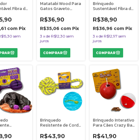
dor
Matatabi Wood Para
Brinquedo
tável Fibra de
Gatos Graveto
Sustentável Fibra de
Para Cães
Amicus 8 Unidades
Coco Para Cães
ut Wood Bone
Coconut Wood Disco
5,90
R$36,90
R$38,90
cus
Amicus
,61
com
Pix
R$35,06
com
Pix
R$36,96
com
Pix
R$15,30
sem
3
x
de
R$12,30
sem
3
x
de
R$12,97
sem
juros
juros
uedo
Brinquedo
Brinquedo Interativo
tente
Resistente de Corda
Para Cães Crazy Ball
ável Para Cães
Para Cães Loop
P Vermelho e Branca
t Roxo M/G
Amicus
Amicus
8,90
R$43,90
R$41,90