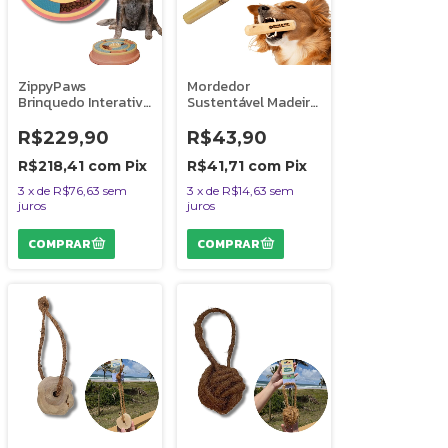
ZippyPaws
Mordedor
Brinquedo Interativo
Sustentável Madeira
Para Cães Tabuleiro
de Café Para Cães
Smarty Puzzler
Wood N'Pets Amicus
R$229,90
R$43,90
Quebra-Cabeça
Tamanho G
R$218,41
com
Pix
R$41,71
com
Pix
3
x
de
R$76,63
sem
3
x
de
R$14,63
sem
juros
juros