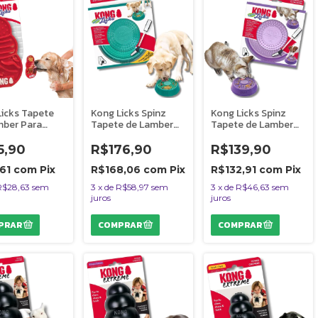
Licks Tapete
Kong Licks Spinz
Kong Licks Spinz
mber Para
Tapete de Lamber
Tapete de Lamber
e Gatos
Para Cães e Gatos
Interativo Para Cães
e
Tamanho G
e Gatos Tamanho P
5,90
R$176,90
R$139,90
,61
com
Pix
R$168,06
com
Pix
R$132,91
com
Pix
R$28,63
sem
3
x
de
R$58,97
sem
3
x
de
R$46,63
sem
juros
juros