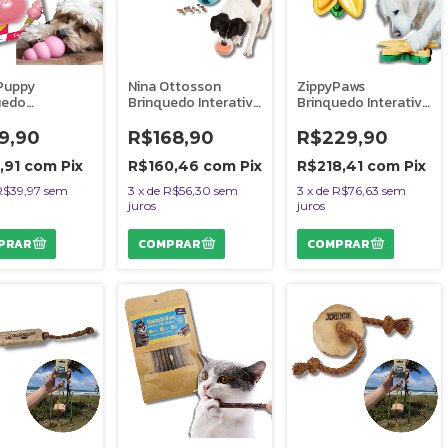
Puppy
Nina Ottosson
ZippyPaws
uedo
Brinquedo Interativo
Brinquedo Interativo
tente
Para Cães 2 em 1
Para Cães Tabuleiro
avel Para Caes
Topsy Treat Ball
Sunflower Smarty
9,90
R$168,90
R$229,90
s Filhotes
Nivel 1 Outward
Puzzler Girassol
ho M Rosa
Hound
,91
com
Pix
R$160,46
com
Pix
R$218,41
com
Pix
R$39,97
sem
3
x
de
R$56,30
sem
3
x
de
R$76,63
sem
juros
juros