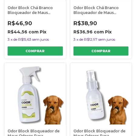
Odor Block Chá Branco
Odor Block Chá Branco
Bloqueador de Maus
Bloqueador de Maus
Odores Para Ambientes
Odores Para Ambientes
400ml
200ml
R$46,90
R$38,90
R$44,56
com
Pix
R$36,96
com
Pix
3
x
de
R$15,63
sem juros
3
x
de
R$12,97
sem juros
Odor Block Bloqueador de
Odor Block Bloqueador de
Maus Odores Para
Maus Odores Para