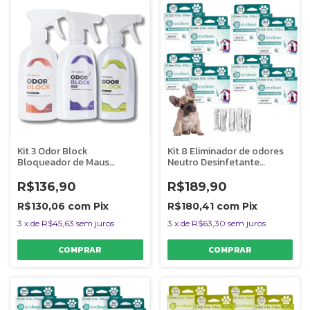
Kit 3 Odor Block
Kit 8 Eliminador de odores
Bloqueador de Maus
Neutro Desinfetante
Odores Para Ambientes
Seguro P/ Pets C1 Clean
400ml
Rende 5L
R$136,90
R$189,90
R$130,06
com
Pix
R$180,41
com
Pix
3
x
de
R$45,63
sem juros
3
x
de
R$63,30
sem juros