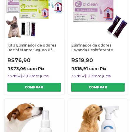
Kit 3 Eliminador de odores
Eliminador de odores
Desinfetante Seguro P/
Lavanda Desinfetante
Pets C1 Clean Rende 5L
Seguro Para Pets C1 Clean
Rende 2L
R$76,90
R$19,90
R$73,06
com
Pix
R$18,91
com
Pix
3
x
de
R$25,63
sem juros
3
x
de
R$6,63
sem juros