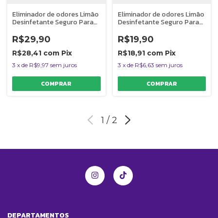
Eliminador de odores Limão
Eliminador de odores Limão
Desinfetante Seguro Para
Desinfetante Seguro Para
Pets C1 Clean Rende 5L
Pets C1 Clean Rende 2L
R$29,90
R$19,90
R$28,41
com
Pix
R$18,91
com
Pix
3
x
de
R$9,97
sem juros
3
x
de
R$6,63
sem juros
1
/
2
DEPARTAMENTOS