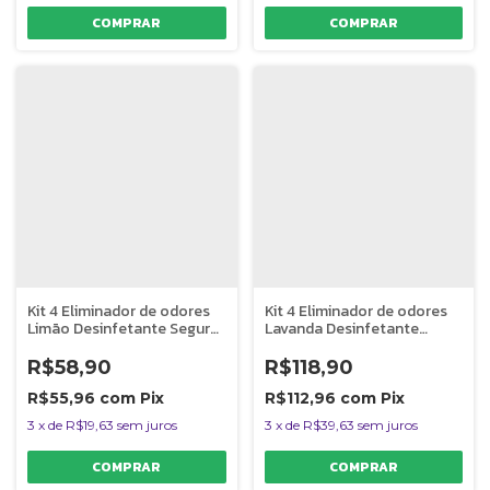
Kit 4 Eliminador de odores
Kit 4 Eliminador de odores
Limão Desinfetante Seguro
Lavanda Desinfetante
P/ Pets C1 Clean Rende 2L
Seguro P/ Pets C1 Clean
Rende 5L
R$58,90
R$118,90
R$55,96
com
Pix
R$112,96
com
Pix
3
x
de
R$19,63
sem juros
3
x
de
R$39,63
sem juros