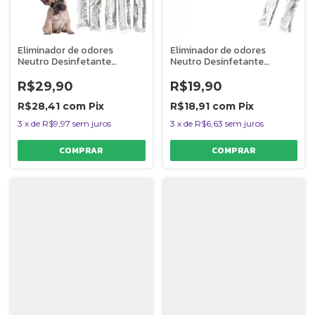
Eliminador de odores
Eliminador de odores
Neutro Desinfetante
Neutro Desinfetante
Seguro Para Pets C1 Clean
Seguro Para Pets C1 Clean
Rende 5L
Rende 2L
R$29,90
R$19,90
R$28,41
com
Pix
R$18,91
com
Pix
3
x
de
R$9,97
sem juros
3
x
de
R$6,63
sem juros