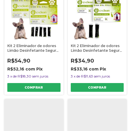
Kit 2 Eliminador de odores
Kit 2 Eliminador de odores
Limão Desinfetante Seguro
Limão Desinfetante Seguro
P/ Pets C1 Clean Rende 5L
P/ Pets C1 Clean Rende 2L
R$54,90
R$34,90
R$52,16
com
Pix
R$33,16
com
Pix
3
x
de
R$18,30
sem juros
3
x
de
R$11,63
sem juros