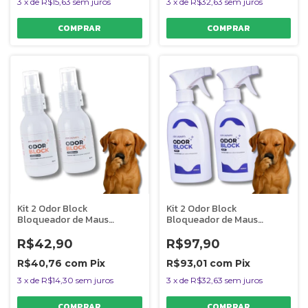
3
x
de
R$15,63
sem juros
3
x
de
R$32,63
sem juros
Kit 2 Odor Block
Kit 2 Odor Block
Bloqueador de Maus
Bloqueador de Maus
Odores Para Ambientes
Odores Para Ambientes
Amadeirado 60ml
Ação Neutro 400ml
R$42,90
R$97,90
R$40,76
com
Pix
R$93,01
com
Pix
3
x
de
R$14,30
sem juros
3
x
de
R$32,63
sem juros