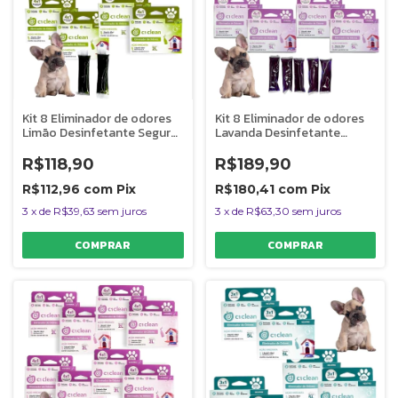
Kit 8 Eliminador de odores
Kit 8 Eliminador de odores
Limão Desinfetante Seguro
Lavanda Desinfetante
P/ Pets C1 Clean Rende 2L
Seguro P/ Pets C1 Clean
Rende 5L
R$118,90
R$189,90
R$112,96
com
Pix
R$180,41
com
Pix
3
x
de
R$39,63
sem juros
3
x
de
R$63,30
sem juros