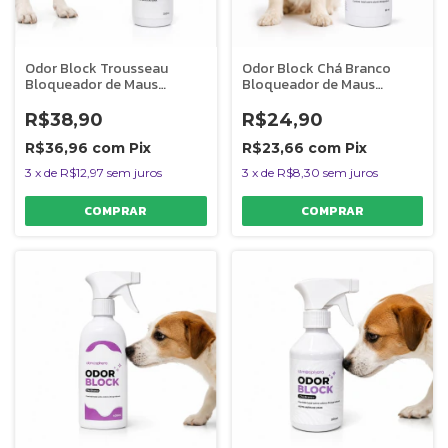
Odor Block Trousseau
Odor Block Chá Branco
Bloqueador de Maus
Bloqueador de Maus
Odores Para Ambientes
Odores Para Ambientes
200ml
60ml
R$38,90
R$24,90
R$36,96
com
Pix
R$23,66
com
Pix
3
x
de
R$12,97
sem juros
3
x
de
R$8,30
sem juros