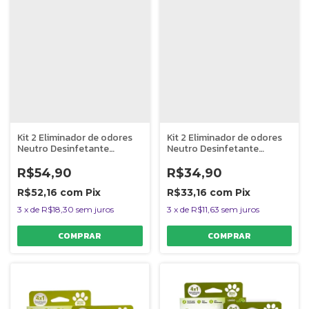
Kit 2 Eliminador de odores
Kit 2 Eliminador de odores
Neutro Desinfetante
Neutro Desinfetante
Seguro P/ Pets C1 Clean
Seguro P/ Pets C1 Clean
Rende 5L
Rende 2L
R$54,90
R$34,90
R$52,16
com
Pix
R$33,16
com
Pix
3
x
de
R$18,30
sem juros
3
x
de
R$11,63
sem juros