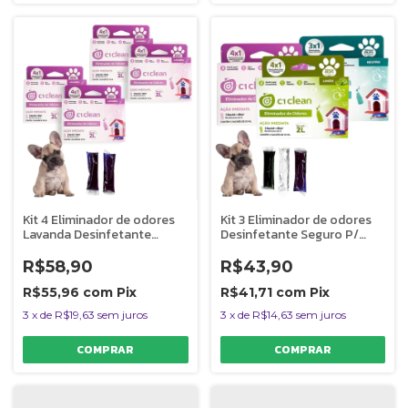
Kit 4 Eliminador de odores
Kit 3 Eliminador de odores
Lavanda Desinfetante
Desinfetante Seguro P/
Seguro P/ Pets C1 Clean
Pets C1 Clean Rende 2L
Rende 2L
R$58,90
R$43,90
R$55,96
com
Pix
R$41,71
com
Pix
3
x
de
R$19,63
sem juros
3
x
de
R$14,63
sem juros