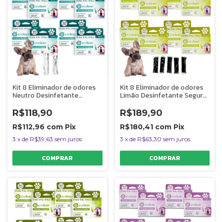
Kit 8 Eliminador de odores
Kit 8 Eliminador de odores
Neutro Desinfetante
Limão Desinfetante Seguro
Seguro P/ Pets C1 Clean
P/ Pets C1 Clean Rende 5L
Rende 2L
R$118,90
R$189,90
R$112,96
com
Pix
R$180,41
com
Pix
3
x
de
R$39,63
sem juros
3
x
de
R$63,30
sem juros