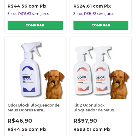
R$44,56
com
Pix
R$24,61
com
Pix
3
x
de
R$15,63
sem juros
3
x
de
R$8,63
sem juros
Odor Block Bloqueador de
Kit 2 Odor Block
Maus Odores Para
Bloqueador de Maus
Ambientes Ação Neutro
Odores Para Ambientes
400ml
Amadeirado 400ml
R$46,90
R$97,90
R$44,56
com
Pix
R$93,01
com
Pix