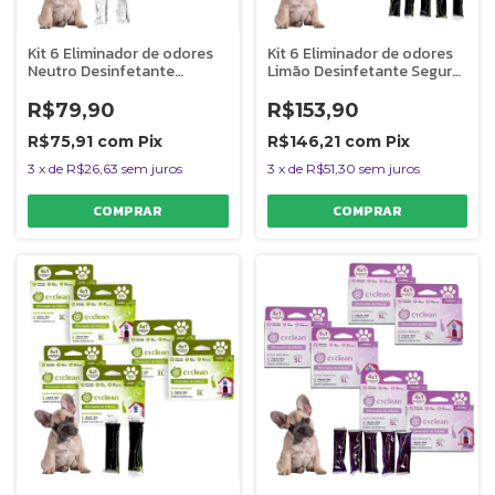
Kit 6 Eliminador de odores
Kit 6 Eliminador de odores
Neutro Desinfetante
Limão Desinfetante Seguro
Seguro P/ Pets C1 Clean
P/ Pets C1 Clean Rende 5L
Rende 2L
R$79,90
R$153,90
R$75,91
com
Pix
R$146,21
com
Pix
3
x
de
R$26,63
sem juros
3
x
de
R$51,30
sem juros