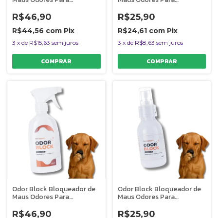
Ambientes Capim Limão
Ambientes Capim Limão
400ml
60ml
R$46,90
R$25,90
R$44,56
com
Pix
R$24,61
com
Pix
3
x
de
R$15,63
sem juros
3
x
de
R$8,63
sem juros
Odor Block Bloqueador de
Odor Block Bloqueador de
Maus Odores Para
Maus Odores Para
Ambientes Amadeirado
Ambientes Amadeirado
400ml
60ml
R$46,90
R$25,90