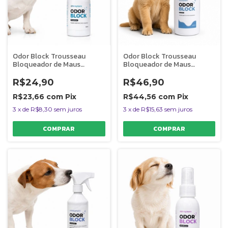
Odor Block Trousseau
Odor Block Trousseau
Bloqueador de Maus
Bloqueador de Maus
Odores Para Ambientes
Odores Para Ambientes
60ml
400ml
R$24,90
R$46,90
R$23,66
com
Pix
R$44,56
com
Pix
3
x
de
R$8,30
sem juros
3
x
de
R$15,63
sem juros