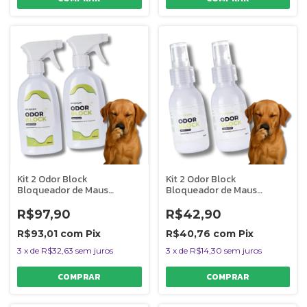
Kit 2 Odor Block
Kit 2 Odor Block
Bloqueador de Maus
Bloqueador de Maus
Odores Para Ambientes
Odores Para Ambientes
Capim Limão 400ml
Capim Limão 60ml
R$97,90
R$42,90
R$93,01
com
Pix
R$40,76
com
Pix
3
x
de
R$32,63
sem juros
3
x
de
R$14,30
sem juros