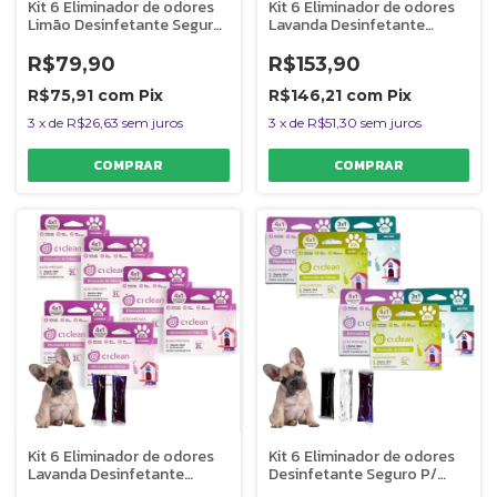
Kit 6 Eliminador de odores
Kit 6 Eliminador de odores
Limão Desinfetante Seguro
Lavanda Desinfetante
P/ Pets C1 Clean Rende 2L
Seguro P/ Pets C1 Clean
Rende 5L
R$79,90
R$153,90
R$75,91
com
Pix
R$146,21
com
Pix
3
x
de
R$26,63
sem juros
3
x
de
R$51,30
sem juros
Kit 6 Eliminador de odores
Kit 6 Eliminador de odores
Lavanda Desinfetante
Desinfetante Seguro P/
Seguro P/ Pets C1 Clean
Pets C1 Clean Rende 5L