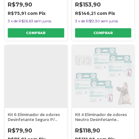
Rende 2L
R$79,90
R$153,90
R$75,91
com
Pix
R$146,21
com
Pix
3
x
de
R$26,63
sem juros
3
x
de
R$51,30
sem juros
Kit 6 Eliminador de odores
Kit 4 Eliminador de odores
Desinfetante Seguro P/
Neutro Desinfetante
Pets C1 Clean Rende 2L
Seguro P/ Pets C1 Clean
Rende 5L
R$79,90
R$118,90