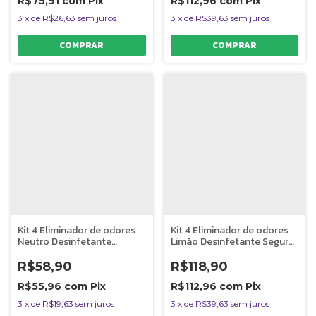
R$75,91
com
Pix
R$112,96
com
Pix
3
x
de
R$26,63
sem juros
3
x
de
R$39,63
sem juros
Kit 4 Eliminador de odores
Kit 4 Eliminador de odores
Neutro Desinfetante
Limão Desinfetante Seguro
Seguro P/ Pets C1 Clean
P/ Pets C1 Clean Rende 5L
Rende 2L
R$58,90
R$118,90
R$55,96
com
Pix
R$112,96
com
Pix
3
x
de
R$19,63
sem juros
3
x
de
R$39,63
sem juros