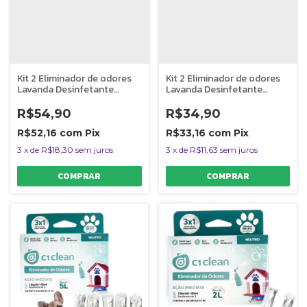
Kit 2 Eliminador de odores
Kit 2 Eliminador de odores
Lavanda Desinfetante
Lavanda Desinfetante
Seguro P/ Pets C1 Clean
Seguro P/ Pets C1 Clean
Rende 5L
Rende 2L
R$54,90
R$34,90
R$52,16
com
Pix
R$33,16
com
Pix
3
x
de
R$18,30
sem juros
3
x
de
R$11,63
sem juros