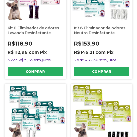
Kit 8 Eliminador de odores
Kit 6 Eliminador de odores
Lavanda Desinfetante
Neutro Desinfetante
Seguro P/ Pets C1 Clean
Seguro P/ Pets C1 Clean
Rende 2L
Rende 5L
R$118,90
R$153,90
R$112,96
com
Pix
R$146,21
com
Pix
3
x
de
R$39,63
sem juros
3
x
de
R$51,30
sem juros