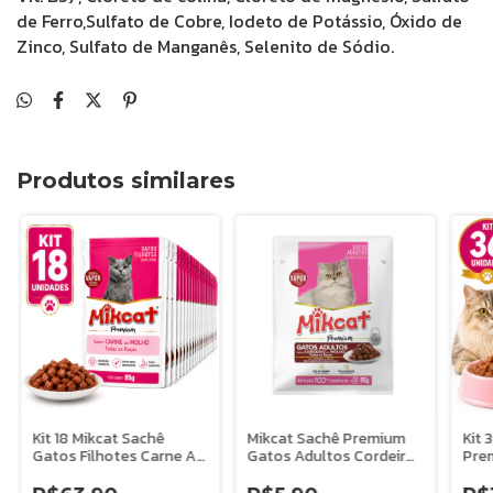
de Ferro,Sulfato de Cobre, Iodeto de Potássio, Óxido de
Zinco, Sulfato de Manganês, Selenito de Sódio.
Produtos similares
Kit 18 Mikcat Sachê
Mikcat Sachê Premium
Kit 
Gatos Filhotes Carne Ao
Gatos Adultos Cordeiro
Pre
Molho 85g Premium
Ao Molho 85g
Cor