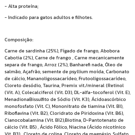
- Alta proteína;
- Indicado para gatos adultos e filhotes.
Composição:
Carne de sardinha (25%), Fígado de frango, Abobora
Cabotia (2%), Carne de frango , Carne mecanicamente
separa de frango, Arroz (2%), Banharefi nada, Óleo de
salmão, Açafrão, semente de psyllium moída, Carbonato
de cálcio, Mananoligossacarídeo, Frutooligossacarídeo,
Cloreto desódio, Taurina, Premix vit./mineral (Retinol
(Vit. A), Colecalciferol (Vit. D3), DL-alfa-tocoferol (Vit. E),
MenadionaBissulfito de Sódio (Vit. K3), Ácidoascórbico
monofosfato (Vit. C), Mononitrato de tiamina (Vit. B1),
Riboflavina (Vit. B2), Cloridrato de Piridoxina (Vit. B6),
Cianocobalamina (Vit. B12),Biotina, D-Pantotenato de
cálcio (Vit. B5) , Ácido Fólico, Niacina (Ácido nicotínico
Vit. B3) , Cloreto de colina, Cloreto de magnésio, Sulfato