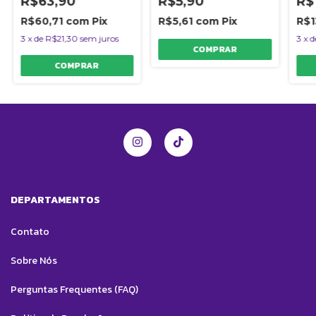
R$63,90
R$5,90
R$
R$60,71
com
Pix
R$5,61
com
Pix
R$1
3
x
de
R$21,30
sem juros
3
x
d
DEPARTAMENTOS
Contato
Sobre Nós
Perguntas Frequentes (FAQ)