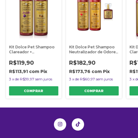
Kit Dolce Pet Shampoo
Kit Dolce Pet Shampoo
Kit
Clareador +
Neutralizador de Odores
Cla
Condicionador Cereja e
+ Condicionador +
Con
Avelã Cães e Gatos 500
Perfume Cereja e Avelã
Cere
R$119,90
R$182,90
R$
ml
Cães e Gatos
Gat
R$113,91
com
Pix
R$173,76
com
Pix
R$1
3
x
de
R$39,97
sem juros
3
x
de
R$60,97
sem juros
3
x
d